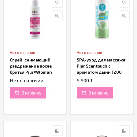
Нет в наличии
Нет в наличии
Спрей, снимающий
SPA-уход для массажа
раздражение после
Pjur Scentouch с
бритья Pjur®Woman
ароматом дыни (200
After You Shave Spray
ML)
Нет в наличии
9 900 T
(100 ML)
В корзину
В корзину