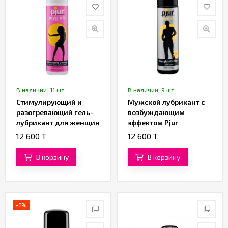
В наличии: 11 шт.
В наличии: 9 шт.
Стимулирующий и
Мужской лубрикант с
разогревающий гель-
возбуждающим
лубрикант для женщин
эффектом Pjur
Pjur my Glide (100 ML)
Superhero
12 600 T
12 600 T
EnergizinGinkgo (100
ML)
В корзину
В корзину
-8%