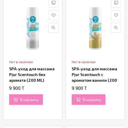
Нет в наличии
Нет в наличии
SPA-уход для массажа
SPA-уход для массажа
Pjur Scentouch без
Pjur Scentouch с
аромата (200 ML)
ароматом ванили (200
ML)
9 900 T
9 900 T
В корзину
В корзину