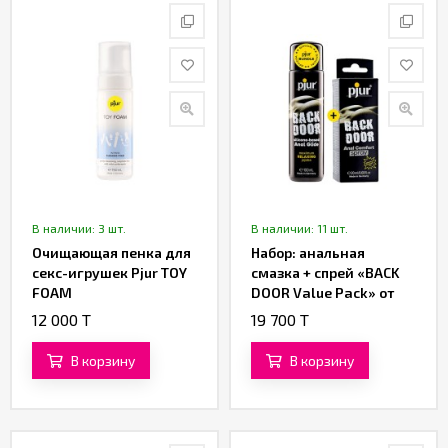
В наличии: 3 шт.
В наличии: 11 шт.
Очищающая пенка для
Набор: анальная
секс-игрушек Pjur TOY
смазка + спрей «BACK
FOAM
DOOR Value Pack» от
«Pjur»
12 000 T
19 700 T
В корзину
В корзину