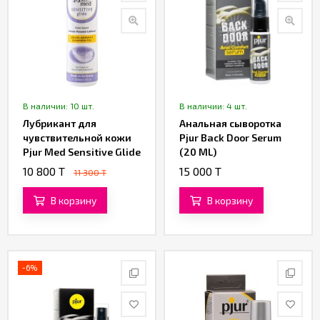
В наличии: 10 шт.
В наличии: 4 шт.
Лубрикант для
Анальная сыворотка
чувствительной кожи
Pjur Back Door Serum
Pjur Med Sensitive Glide
(20 ML)
(100 ML)
10 800 T
15 000 T
11 300 T
В корзину
В корзину
-6%