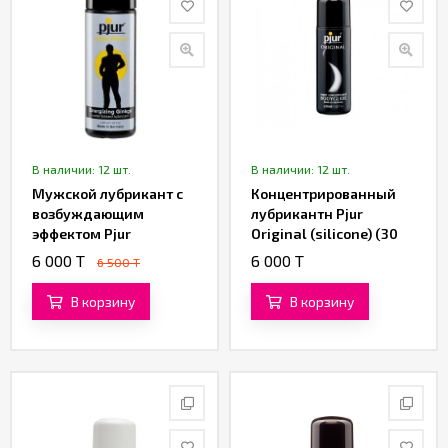
В наличии: 12 шт.
В наличии: 12 шт.
Мужской лубрикант с
Концентрированный
возбуждающим
лубрикантн Pjur
эффектом Pjur
Original (silicone) (30
Superhero
ML)
6 000 T
6 000 T
6 500 T
EnergizinGinkgo (30
ML)
В корзину
В корзину