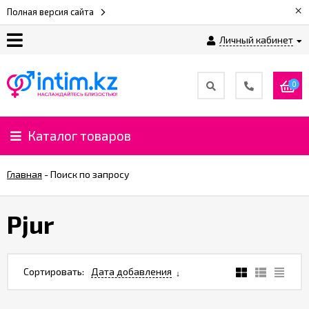
×
Полная версия сайта
Личный кабинет
О
нас
0
Доставка
и
Каталог товаров
оплата
Главная
-
Поиск по запросу
⚡
Рассрочка
Pjur
%
CashBack
Сортировать:
Дата добавления
%