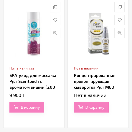
Нет в наличии
Нет в наличии
SPA-уход для массажа
Концентрированная
Pjur Scentouch с
пролонгирующая
ароматом вишни (200
сыворотка Pjur MED
ML)
Pro-long SERUM (20
9 900 T
Нет в наличии
ML)
В корзину
В корзину