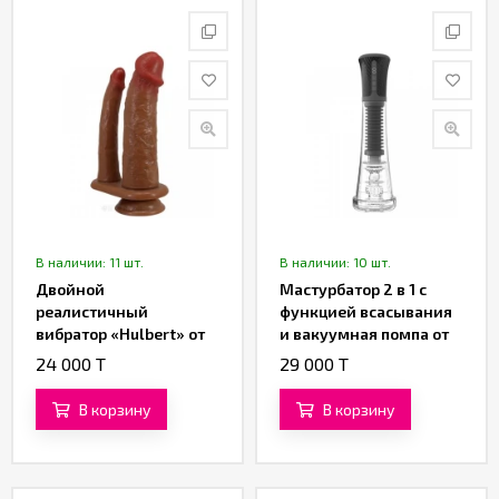
В наличии: 11 шт.
В наличии: 10 шт.
Двойной
Мастурбатор 2 в 1 с
реалистичный
функцией всасывания
вибратор «Hulbert» от
и вакуумная помпа от
«Pretty Love» (16 см)
«SXTOP»
24 000 T
29 000 T
(коричневый)
В корзину
В корзину