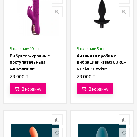
В наличии: 10 шт.
В наличии: 5 шт.
Вибратор-кролик с
Анальная пробка с
поступательным
вибрацией «Hati CORE»
движением
от «Le Frivole»
(фрикциями) и
23 000 T
23 000 T
клиторальной
стимуляцией от
В корзину
В корзину
«SXTOP»