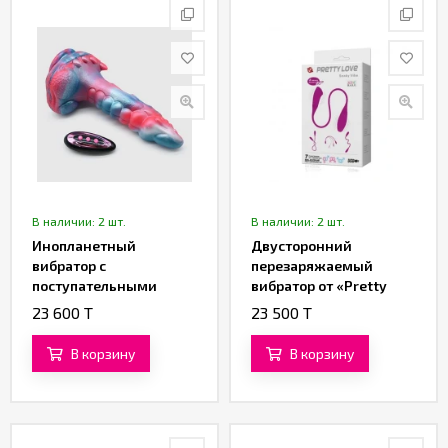
В наличии: 2 шт.
В наличии: 2 шт.
Инопланетный
Двусторонний
вибратор с
перезаряжаемый
поступательными
вибратор от «Pretty
движениями
love»
23 600 T
23 500 T
«Тар'Энн» (23 см)
В корзину
В корзину