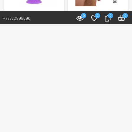
0
0
0
0
В наличии: 23 шт.
В наличии: 5 шт.
+77770999696
Фаллоимитатор
Мужской полый
«Fantasy Line Dreamy»
страпон от «Pretty
от «Silexd» (16,5 см)
love» (16,8 см)
(фиолетовый)
24 400 T
23 000 T
В корзину
В корзину