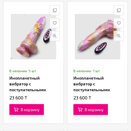
Партнерам
Служба
качества
Контакты
Отзывы
В наличии: 5 шт.
В наличии: 7 шт.
Инопланетный
Инопланетный
вибратор с
вибратор с
поступательными
поступательными
движениями «Рилтар»
движениями
23 600 T
23 600 T
(22,5 см)
«Галактический
Феникс» (21,5 см)
В корзину
В корзину