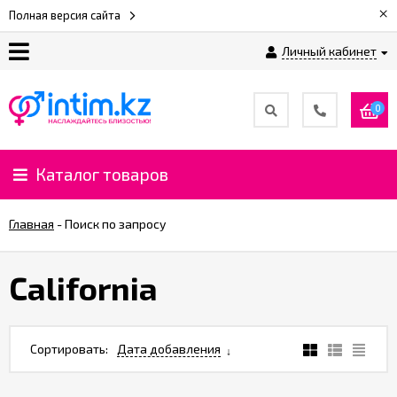
×
Полная версия сайта
Личный кабинет
О
нас
0
Доставка
и
Каталог товаров
оплата
Главная
-
Поиск по запросу
⚡
Рассрочка
California
%
CashBack
Сортировать:
Дата добавления
%