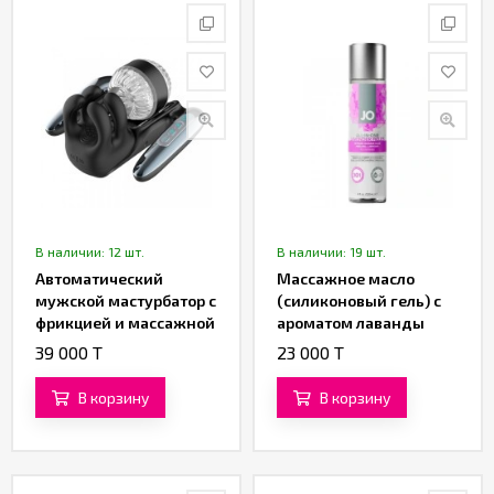
В наличии: 12 шт.
В наличии: 19 шт.
Автоматический
Массажное масло
мужской мастурбатор с
(силиконовый гель) с
фрикцией и массажной
ароматом лаванды
стимуляцией от
«All-in-One Sensual
39 000 T
23 000 T
«SXTOP»
Massage Glide» от
«System JO» (120 ML)
В корзину
В корзину