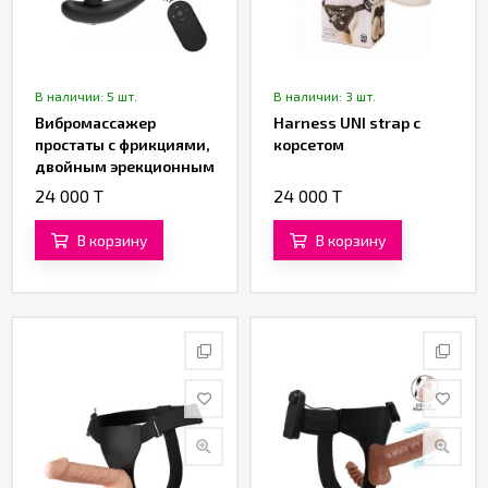
В наличии: 5 шт.
В наличии: 3 шт.
Вибромассажер
Harness UNI strap с
простаты с фрикциями,
корсетом
двойным эрекционным
кольцом и пультом ДУ
24 000 T
24 000 T
от «SXTOP»
В корзину
В корзину