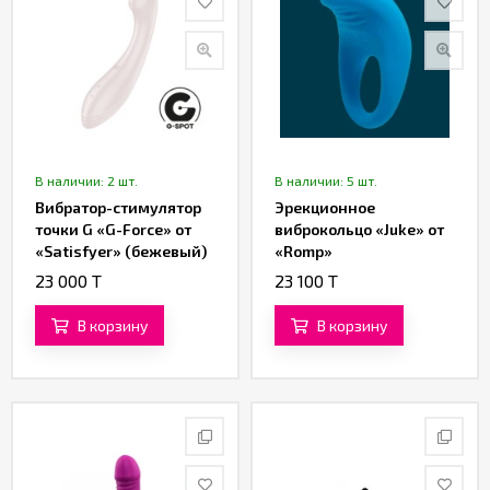
В наличии: 2 шт.
В наличии: 5 шт.
Вибратор-стимулятор
Эрекционное
точки G «G-Force» от
виброкольцо «Juke» от
«Satisfyer» (бежевый)
«Romp»
23 000 T
23 100 T
В корзину
В корзину