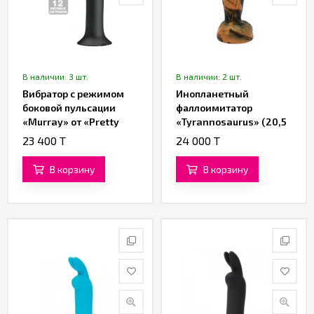
В наличии: 3 шт.
В наличии: 2 шт.
Вибратор с режимом
Инопланетный
боковой пульсации
фаллоимитатор
«Murray» от «Pretty
«Tyrannosaurus» (20,5
love» (чёрный)
см)
23 400 T
24 000 T
В корзину
В корзину