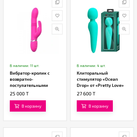
В наличии: 11 шт.
В наличии: 4 шт.
Вибратор-кролик с
Клиторальный
возвратно-
стимулятор «Ocean
поступательными
Drop» от «Pretty Love»
движениями от
(бирюзовый)
25 000 T
27 600 T
«SXTOP»
В корзину
В корзину