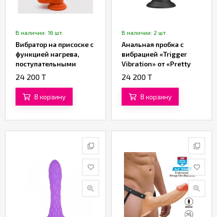
В наличии: 16 шт.
В наличии: 2 шт.
Вибратор на присоске с
Анальная пробка с
функцией нагрева,
вибрацией «Trigger
поступательными
Vibration» от «Pretty
движениями
Love»
24 200 T
24 200 T
«Customized»
В корзину
В корзину