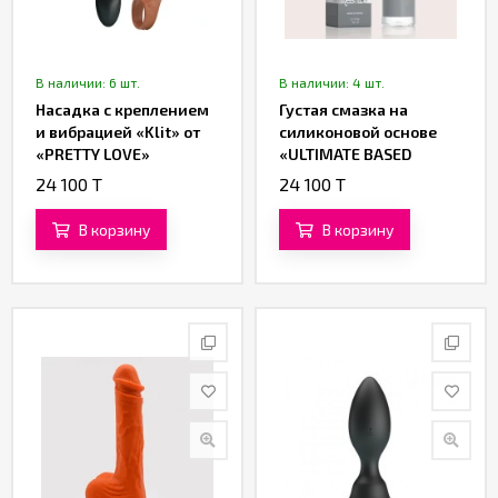
В наличии: 6 шт.
В наличии: 4 шт.
Насадка с креплением
Густая смазка на
и вибрацией «Klit» от
силиконовой основе
«PRETTY LOVE»
«ULTIMATE BASED
LUBRICANT» от
24 100 T
24 100 T
«Yesforlov» (150 ML)
В корзину
В корзину