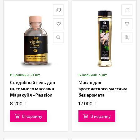
В наличии: 71 шт.
В наличии: 5 шт.
Съедобный гель для
Масло для
интимного массажа
эротического массажа
Маракуйя «Passion
без аромата
Fruit Massage Gel» от
«Organica» от
8 200 T
17 000 T
«Intt» (30 ML)
«SHUNGA» (240 ML)
В корзину
В корзину