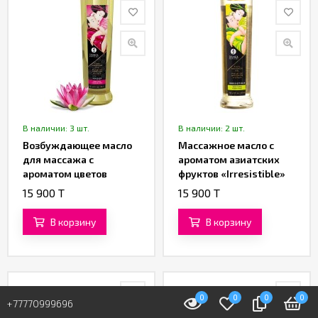
В наличии: 3 шт.
В наличии: 2 шт.
Возбуждающее масло
Массажное масло с
для массажа с
ароматом азиатских
ароматом цветов
фруктов «Irresistible»
лотоса «Amour» от
от «SHUNGA» (240 ML)
15 900 T
15 900 T
«SHUNGA»
В корзину
В корзину
0
0
0
0
+77770999696