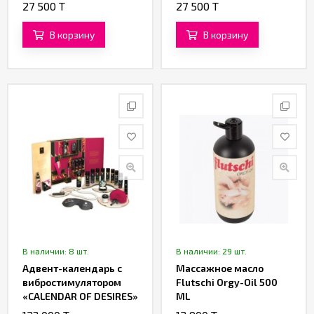
гр.)
гр.)
27 500 T
27 500 T
В корзину
В корзину
В наличии: 8 шт.
В наличии: 29 шт.
Адвент-календарь с
Массажное масло
вибростимулятором
Flutschi Orgy-Oil 500
«CALENDAR OF DESIRES»
ML
от «Shunga»