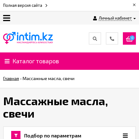
×
Полная версия сайта
Личный кабинет
О
нас
0
Доставка
и
Каталог товаров
оплата
Главная
-
Массажные масла, свечи
⚡
Рассрочка
Массажные масла,
свечи
%
CashBack
%
Подбор по параметрам