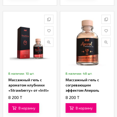
В наличии: 10 шт.
В наличии: 48 шт.
Массажный гель с
Массажный гель с
ароматом клубники
согревающим
«Strawberry» от «Intt»
эффектом Апероль
(30 ML)
«Vibration Aperol» от
8 200 T
8 200 T
«Intt» (30 ML)
В корзину
В корзину