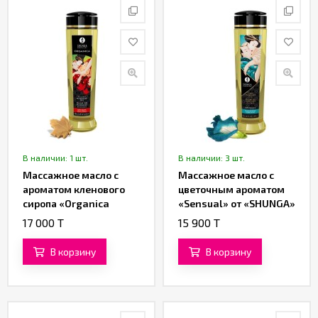
В наличии: 1 шт.
В наличии: 3 шт.
Массажное масло с
Массажное масло с
ароматом кленового
цветочным ароматом
сиропа «Organica
«Sensual» от «SHUNGA»
Maple Delight» от
(240 ML)
17 000 T
15 900 T
«SHUNGA» (240 ML)
В корзину
В корзину