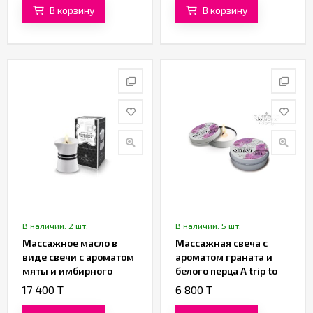
«System JO»
В корзину
В корзину
В наличии: 2 шт.
В наличии: 5 шт.
Массажное масло в
Массажная свеча с
виде свечи с ароматом
ароматом граната и
мяты и имбирного
белого перца A trip to
бисквита «Petits
the Orient «Petits
17 400 T
6 800 T
Joujoux Romantic
Joujoux» от «Mystim» 43
Getaway» от «Mystim»
ML