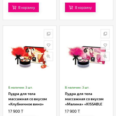
от «SHUNGA»
LUSCIUOS» от
«SHUNGA»
В корзину
В корзину
В наличии: 3 шт.
В наличии: 3 шт.
Пудра для тела
Пудра для тела
массажная со вкусом
массажная со вкусом
«Клубничное вино»
«Малина» «KISSABLE
«KISSABLE MASSAGE
MASSAGE POWDER
17 900 T
17 900 T
POWDER LUSCIUOS» от
LUSCIUOS» от