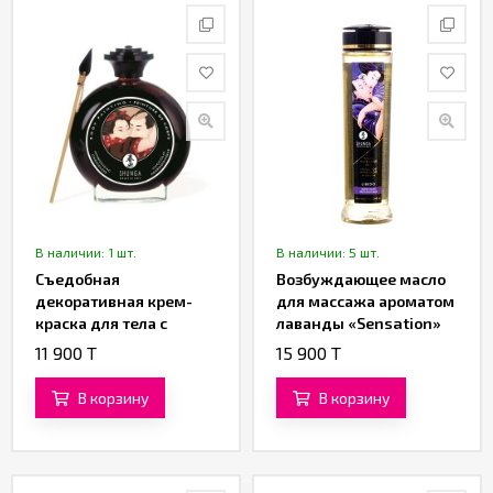
В наличии: 1 шт.
В наличии: 5 шт.
Съедобная
Возбуждающее масло
декоративная крем-
для массажа ароматом
краска для тела с
лаванды «Sensation»
ароматом шоколада от
от «SHUNGA» (240 ML)
11 900 T
15 900 T
«SHUNGA»
В корзину
В корзину