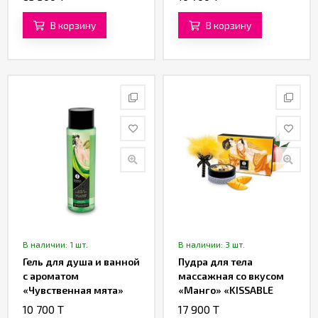
«SHUNGA»
В корзину
В корзину
В наличии: 1 шт.
В наличии: 3 шт.
Гель для душа и ванной
Пудра для тела
с ароматом
массажная со вкусом
«Чувственная мята»
«Манго» «KISSABLE
«BATH & SHOWER GEL»
MASSAGE POWDER
10 700 T
17 900 T