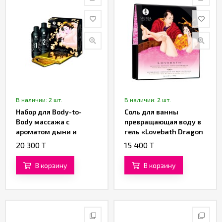
В наличии: 2 шт.
В наличии: 2 шт.
Набор для Body-to-
Соль для ванны
Body массажа с
превращающая воду в
ароматом дыни и
гель «Lovebath Dragon
манго от «SHUNGA»
Fruit» от «SHUNGA»
20 300 T
15 400 T
(650 гр.)
В корзину
В корзину