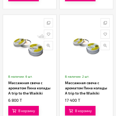
В наличии: 6 шт.
В наличии: 2 шт.
Массажная свеча с
Массажная свеча с
ароматом Пина колады
ароматом Пина колады
A trip to the Waikiki
A trip to the Waikiki
«Petits Joujoux» от
«Petits Joujoux» от
6 800 T
17 400 T
«Mystim» 43 ML
«Mystim» 120 ML
В корзину
В корзину