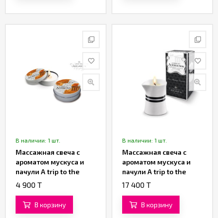
В наличии: 1 шт.
В наличии: 1 шт.
Массажная свеча с
Массажная свеча с
ароматом мускуса и
ароматом мускуса и
пачули A trip to the
пачули A trip to the
Athens «Petits Joujoux»
Athens «Petits Joujoux»
4 900 T
17 400 T
от «Mystim» 43 ML
от «Mystim» 120 ML
В корзину
В корзину