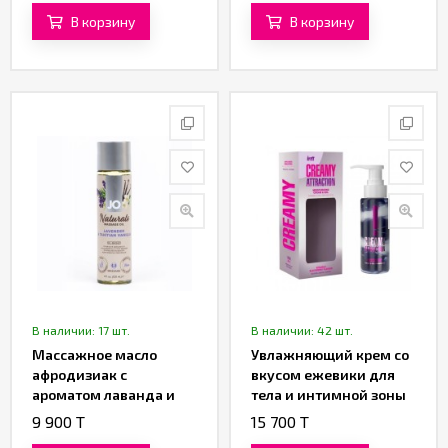
«SHUNGA»
«SHUNGA»
В корзину
В корзину
В наличии: 17 шт.
В наличии: 42 шт.
Массажное масло
Увлажняющий крем со
афродизиак с
вкусом ежевики для
ароматом лаванда и
тела и интимной зоны
ваниль «JO Lavender &
«CREAMY ATTRACTION!»
9 900 T
15 700 T
Tahitian Vanilla» от
от «INTT» (100 ML)