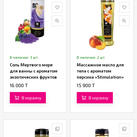
В наличии: 3 шт.
В наличии: 2 шт.
Соль Мертвого моря
Массажное масло для
для ванны с ароматом
тела с ароматом
экзотических фруктов
персика «Stimulation»
«Aphrodisia» от
от «SHUNGA» (240 ML)
16 000 T
15 900 T
«SHUNGA» (500 гр.)
В корзину
В корзину