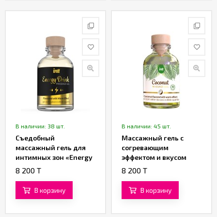
В наличии: 38 шт.
В наличии: 45 шт.
Съедобный
Массажный гель с
массажный гель для
согревающим
интимных зон «Energy
эффектом и вкусом
Drink» от «Intt» (15 ML)
кокоса «Coconut
8 200 T
8 200 T
Massage Gel» от «Intt»
(30 ML)
В корзину
В корзину