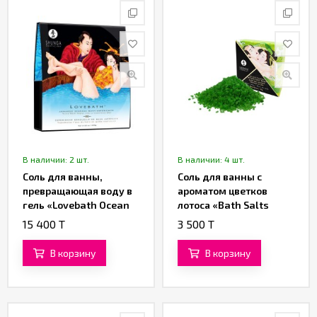
В наличии: 2 шт.
В наличии: 4 шт.
Cоль для ванны,
Соль для ванны с
превращающая воду в
ароматом цветков
гель «Lovebath Ocean
лотоса «Bath Salts
temptation» от
Lotus Flower» от
15 400 T
3 500 T
«SHUNGA» (650 гр.)
«SHUNGA» (75 гр.)
В корзину
В корзину