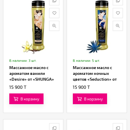
В наличии: 3 шт.
В наличии: 5 шт.
Массажное масло с
Массажное масло с
ароматом ванили
ароматом ночных
«Desire» от «SHUNGA»
цветов «Seduction» от
(240 ML)
«SHUNGA» (240 ML)
15 900 T
15 900 T
В корзину
В корзину