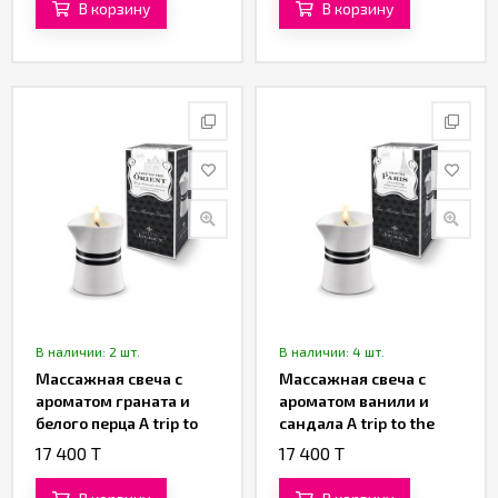
В корзину
В корзину
120 ML
В наличии: 2 шт.
В наличии: 4 шт.
Массажная свеча с
Массажная свеча с
ароматом граната и
ароматом ванили и
белого перца A trip to
сандала A trip to the
the Orient «Petits
Paris «Petits Joujoux»
17 400 T
17 400 T
Joujoux» от «Mystim»
от «Mystim» 120 ML
120 ML