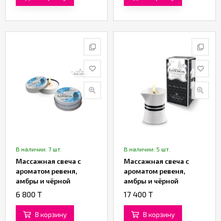
В наличии: 7 шт.
В наличии: 5 шт.
Массажная свеча с
Массажная свеча с
ароматом ревеня,
ароматом ревеня,
амбры и чёрной
амбры и чёрной
смородины A trip to the
смородины A trip to the
6 800 T
17 400 T
London «Petits Joujoux»
London «Petits Joujoux»
от «Mystim» 43 ML
от «Mystim» 120 ML
В корзину
В корзину