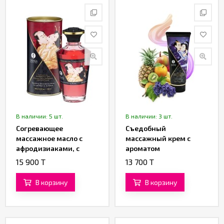
В наличии: 5 шт.
В наличии: 3 шт.
Согревающее
Съедобный
массажное масло с
массажный крем с
афродизиаками, c
ароматом
ароматом клубничного
экзотических фруктов
15 900 T
13 700 T
вина от «SHUNGA» (100
от «SHUNGA» (200 ML)
ML)
В корзину
В корзину