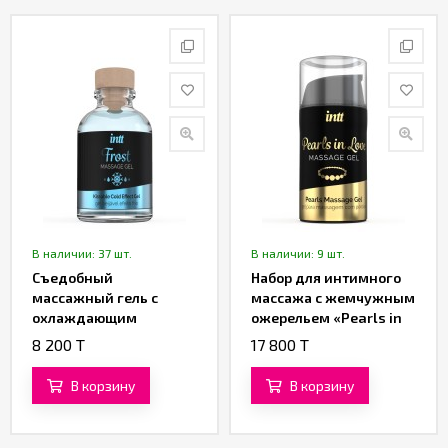
В наличии: 37 шт.
В наличии: 9 шт.
Съедобный
Набор для интимного
массажный гель с
массажа с жемчужным
охлаждающим
ожерельем «Pearls in
эффектом «Frost
Love» от «Intt» (15 ML)
8 200 T
17 800 T
Massage Gel» от «Intt»
(30 ML)
В корзину
В корзину