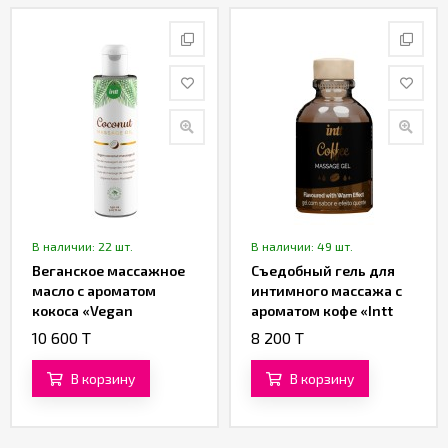
В наличии: 22 шт.
В наличии: 49 шт.
Веганское массажное
Съедобный гель для
масло с ароматом
интимного массажа с
кокоса «Vegan
ароматом кофе «Intt
Coconut» от «Intt» (150
Coffee Massage Gel» от
10 600 T
8 200 T
ML)
«Intt» (30 ML)
В корзину
В корзину