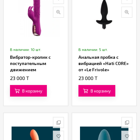
В наличии: 10 шт.
В наличии: 5 шт.
Вибратор-кролик с
Анальная пробка с
поступательным
вибрацией «Hati CORE»
движением
от «Le Frivole»
(фрикциями) и
23 000 T
23 000 T
клиторальной
стимуляцией от
В корзину
В корзину
«SXTOP»