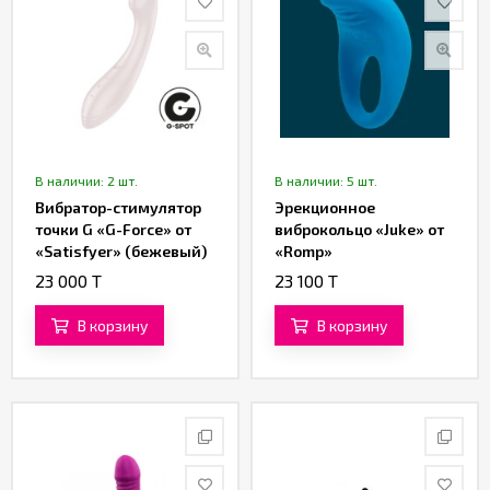
В наличии: 2 шт.
В наличии: 5 шт.
Вибратор-стимулятор
Эрекционное
точки G «G-Force» от
виброкольцо «Juke» от
«Satisfyer» (бежевый)
«Romp»
23 000 T
23 100 T
В корзину
В корзину