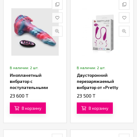
В наличии: 2 шт.
В наличии: 2 шт.
Инопланетный
Двусторонний
вибратор с
перезаряжаемый
поступательными
вибратор от «Pretty
движениями
love»
23 600 T
23 500 T
«Тар'Энн» (23 см)
В корзину
В корзину