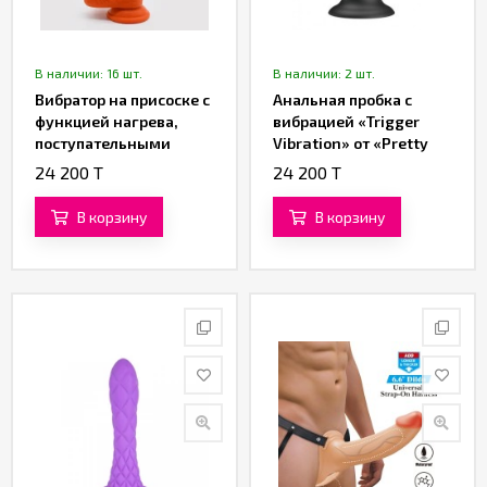
В наличии: 16 шт.
В наличии: 2 шт.
Вибратор на присоске с
Анальная пробка с
функцией нагрева,
вибрацией «Trigger
поступательными
Vibration» от «Pretty
движениями
Love»
24 200 T
24 200 T
«Customized»
В корзину
В корзину