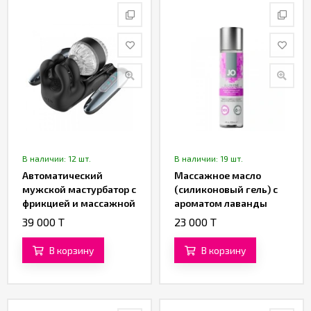
В наличии: 12 шт.
В наличии: 19 шт.
Автоматический
Массажное масло
мужской мастурбатор с
(силиконовый гель) с
фрикцией и массажной
ароматом лаванды
стимуляцией от
«All-in-One Sensual
39 000 T
23 000 T
«SXTOP»
Massage Glide» от
«System JO» (120 ML)
В корзину
В корзину