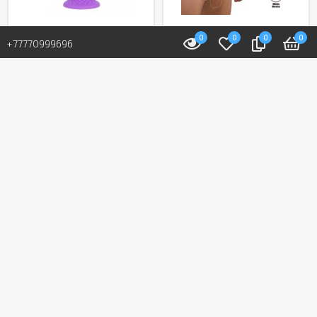
0
0
0
0
В наличии: 23 шт.
В наличии: 5 шт.
+77770999696
Фаллоимитатор
Мужской полый
«Fantasy Line Dreamy»
страпон от «Pretty
от «Silexd» (16,5 см)
love» (16,8 см)
(фиолетовый)
24 400 T
23 000 T
В корзину
В корзину