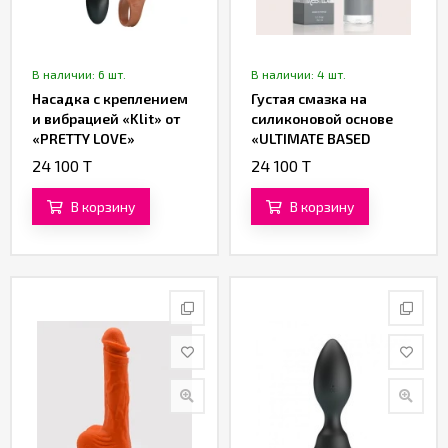
В наличии: 6 шт.
В наличии: 4 шт.
Насадка с креплением
Густая смазка на
и вибрацией «Klit» от
силиконовой основе
«PRETTY LOVE»
«ULTIMATE BASED
LUBRICANT» от
24 100 T
24 100 T
«Yesforlov» (150 ML)
В корзину
В корзину