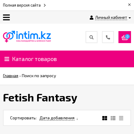
×
Полная версия сайта
Личный кабинет
О
нас
0
Доставка
и
Каталог товаров
оплата
Главная
-
Поиск по запросу
⚡
Рассрочка
Fetish Fantasy
%
CashBack
Сортировать:
Дата добавления
%