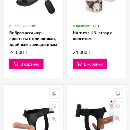
В наличии: 5 шт.
В наличии: 3 шт.
Вибромассажер
Harness UNI strap с
простаты с фрикциями,
корсетом
двойным эрекционным
кольцом и пультом ДУ
24 000 T
24 000 T
от «SXTOP»
В корзину
В корзину