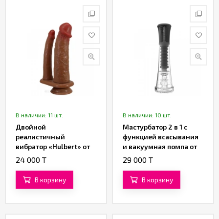
В наличии: 11 шт.
В наличии: 10 шт.
Двойной
Мастурбатор 2 в 1 с
реалистичный
функцией всасывания
вибратор «Hulbert» от
и вакуумная помпа от
«Pretty Love» (16 см)
«SXTOP»
24 000 T
29 000 T
(коричневый)
В корзину
В корзину