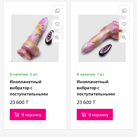
Партнерам
Служба
качества
Контакты
Отзывы
В наличии: 5 шт.
В наличии: 7 шт.
Инопланетный
Инопланетный
вибратор с
вибратор с
поступательными
поступательными
движениями «Рилтар»
движениями
23 600 T
23 600 T
(22,5 см)
«Галактический
Феникс» (21,5 см)
В корзину
В корзину