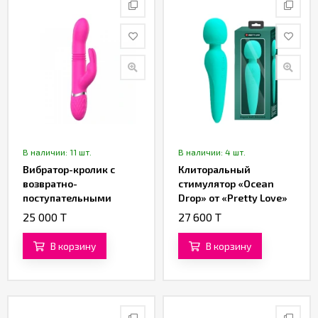
В наличии: 11 шт.
В наличии: 4 шт.
Вибратор-кролик с
Клиторальный
возвратно-
стимулятор «Ocean
поступательными
Drop» от «Pretty Love»
движениями от
(бирюзовый)
25 000 T
27 600 T
«SXTOP»
В корзину
В корзину