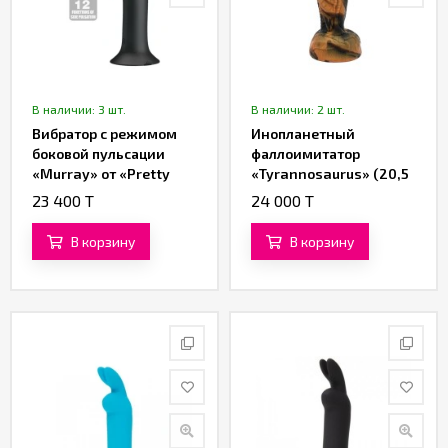
В наличии: 3 шт.
В наличии: 2 шт.
Вибратор с режимом
Инопланетный
боковой пульсации
фаллоимитатор
«Murray» от «Pretty
«Tyrannosaurus» (20,5
love» (чёрный)
см)
23 400 T
24 000 T
В корзину
В корзину