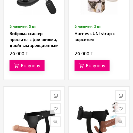
В наличии: 5 шт.
В наличии: 3 шт.
Вибромассажер
Harness UNI strap с
простаты с фрикциями,
корсетом
двойным эрекционным
кольцом и пультом ДУ
24 000 T
24 000 T
от «SXTOP»
В корзину
В корзину