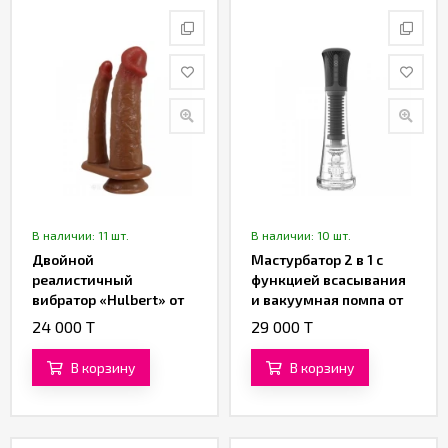
В наличии: 11 шт.
В наличии: 10 шт.
Двойной
Мастурбатор 2 в 1 с
реалистичный
функцией всасывания
вибратор «Hulbert» от
и вакуумная помпа от
«Pretty Love» (16 см)
«SXTOP»
24 000 T
29 000 T
(коричневый)
В корзину
В корзину