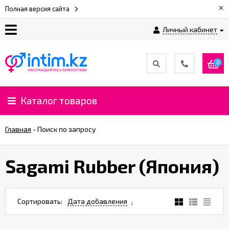
×
Полная версия сайта
Личный кабинет
О
нас
0
Доставка
и
Каталог товаров
оплата
Главная
-
Поиск по запросу
⚡
Рассрочка
Sagami Rubber (Япония)
%
CashBack
Сортировать:
Дата добавления
%