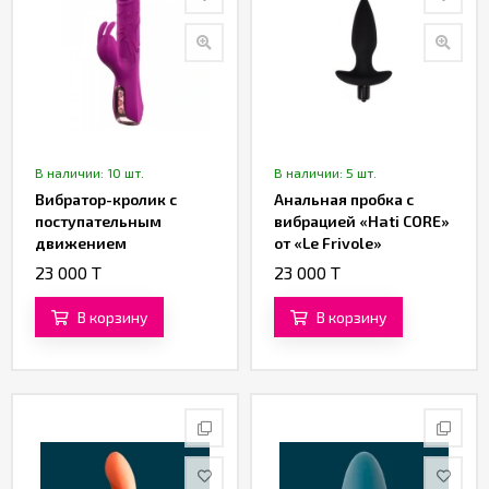
В наличии: 10 шт.
В наличии: 5 шт.
Вибратор-кролик с
Анальная пробка с
поступательным
вибрацией «Hati CORE»
движением
от «Le Frivole»
(фрикциями) и
23 000 T
23 000 T
клиторальной
стимуляцией от
В корзину
В корзину
«SXTOP»