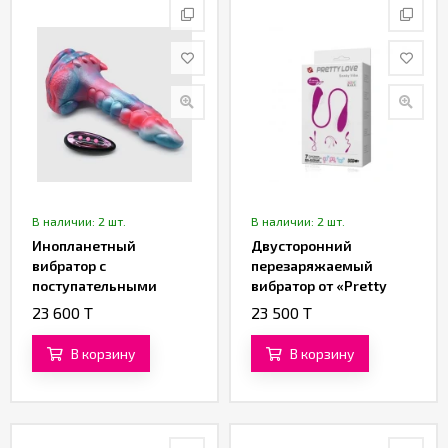
В наличии: 2 шт.
В наличии: 2 шт.
Инопланетный
Двусторонний
вибратор с
перезаряжаемый
поступательными
вибратор от «Pretty
движениями
love»
23 600 T
23 500 T
«Тар'Энн» (23 см)
В корзину
В корзину