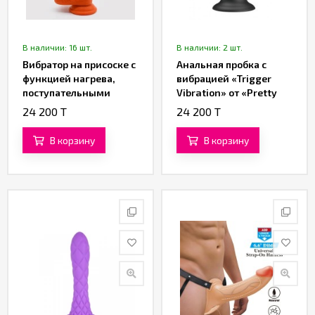
В наличии: 16 шт.
В наличии: 2 шт.
Вибратор на присоске с
Анальная пробка с
функцией нагрева,
вибрацией «Trigger
поступательными
Vibration» от «Pretty
движениями
Love»
24 200 T
24 200 T
«Customized»
В корзину
В корзину