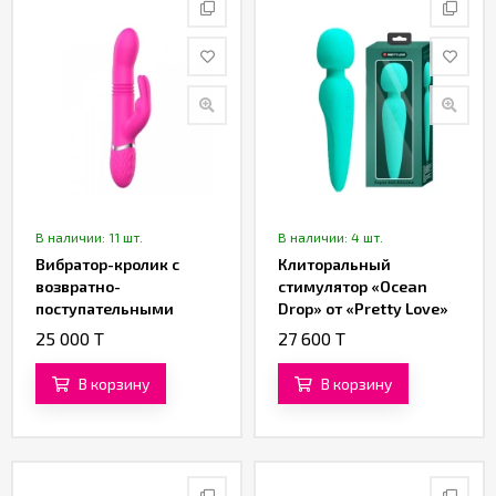
В наличии: 11 шт.
В наличии: 4 шт.
Вибратор-кролик с
Клиторальный
возвратно-
стимулятор «Ocean
поступательными
Drop» от «Pretty Love»
движениями от
(бирюзовый)
25 000 T
27 600 T
«SXTOP»
В корзину
В корзину