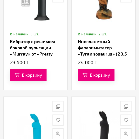
В наличии: 3 шт.
В наличии: 2 шт.
Вибратор с режимом
Инопланетный
боковой пульсации
фаллоимитатор
«Murray» от «Pretty
«Tyrannosaurus» (20,5
love» (чёрный)
см)
23 400 T
24 000 T
В корзину
В корзину