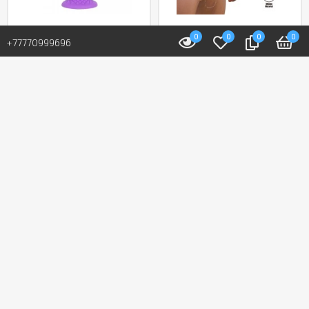
0
0
0
0
В наличии: 23 шт.
В наличии: 5 шт.
+77770999696
Фаллоимитатор
Мужской полый
«Fantasy Line Dreamy»
страпон от «Pretty
от «Silexd» (16,5 см)
love» (16,8 см)
(фиолетовый)
24 400 T
23 000 T
В корзину
В корзину