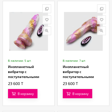
Партнерам
Служба
качества
Контакты
Отзывы
В наличии: 5 шт.
В наличии: 7 шт.
Инопланетный
Инопланетный
вибратор с
вибратор с
поступательными
поступательными
движениями «Рилтар»
движениями
23 600 T
23 600 T
(22,5 см)
«Галактический
Феникс» (21,5 см)
В корзину
В корзину