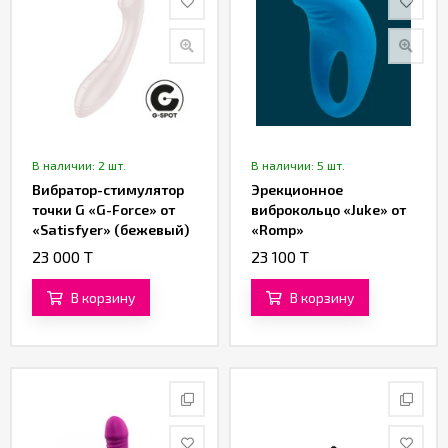
В наличии: 2 шт.
В наличии: 5 шт.
Вибратор-стимулятор
Эрекционное
точки G «G-Force» от
виброкольцо «Juke» от
«Satisfyer» (бежевый)
«Romp»
23 000 T
23 100 T
В корзину
В корзину