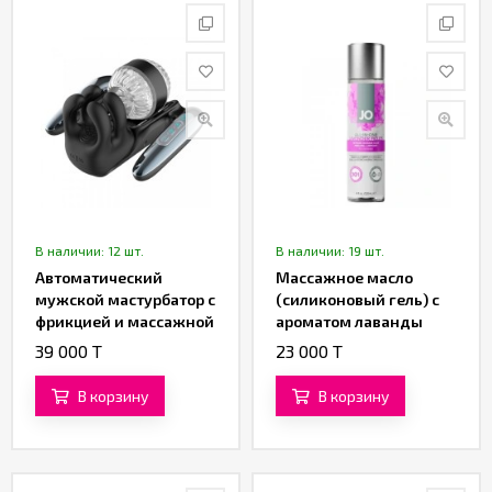
В наличии: 12 шт.
В наличии: 19 шт.
Автоматический
Массажное масло
мужской мастурбатор с
(силиконовый гель) с
фрикцией и массажной
ароматом лаванды
стимуляцией от
«All-in-One Sensual
39 000 T
23 000 T
«SXTOP»
Massage Glide» от
«System JO» (120 ML)
В корзину
В корзину