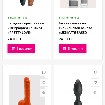
В наличии: 6 шт.
В наличии: 4 шт.
Насадка с креплением
Густая смазка на
и вибрацией «Klit» от
силиконовой основе
«PRETTY LOVE»
«ULTIMATE BASED
LUBRICANT» от
24 100 T
24 100 T
«Yesforlov» (150 ML)
В корзину
В корзину