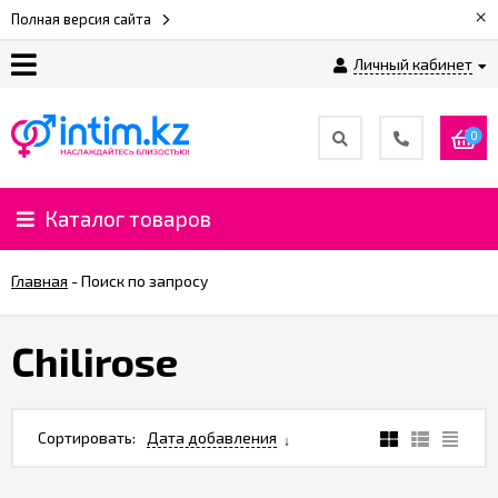
×
Полная версия сайта
Личный кабинет
О
нас
0
Доставка
и
Каталог товаров
оплата
Главная
-
Поиск по запросу
⚡
Рассрочка
Chilirose
%
CashBack
Сортировать:
Дата добавления
%