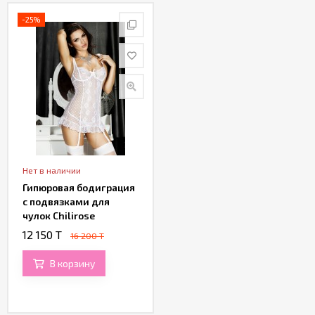
Партнерам
-25%
Служба
качества
Контакты
Отзывы
Нет в наличии
Гипюровая бодиграция
с подвязками для
чулок Chilirose
12 150 T
16 200 T
В корзину