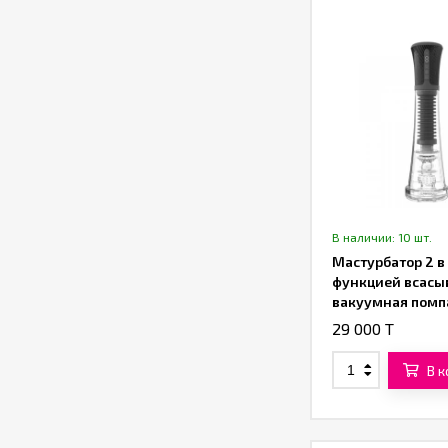
В наличии: 10 шт.
Мастурбатор 2 в 
функцией всасы
вакуумная помп
«SXTOP»
29 000 T
В 