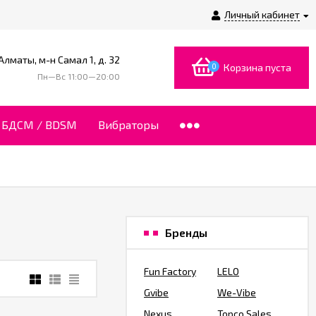
Личный кабинет
 Алматы, м-н Самал 1, д. 32
0
Корзина пуста
Пн—Вс 11:00—20:00
БДСМ / BDSM
Вибраторы
Бренды
Fun Factory
LELO
Gvibe
We-Vibe
Nexus
Topco Sales