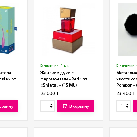
В наличии: 4 шт.
В наличии: 
итора
Женские духи с
Металлич
hsia» от
феромонами «Red» от
хвостико
«Shiatsu» (15 ML)
Pompon» 
23 000 T
23 400 T
корзину
В корзину