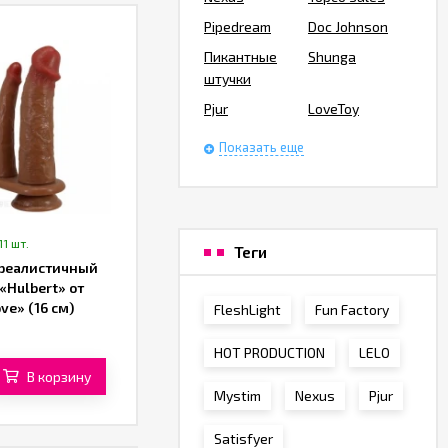
Pipedream
Doc Johnson
Пикантные
Shunga
штучки
Pjur
LoveToy
Показать еще
11 шт.
Теги
реалистичный
«Hulbert» от
ve» (16 см)
FleshLight
Fun Factory
вый)
HOT PRODUCTION
LELO
В корзину
Mystim
Nexus
Pjur
Satisfyer