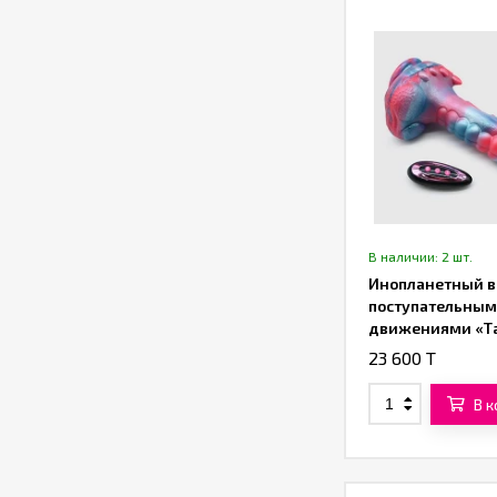
В наличии: 2 шт.
Инопланетный в
поступательны
движениями «Т
(23 см)
23 600 T
В 