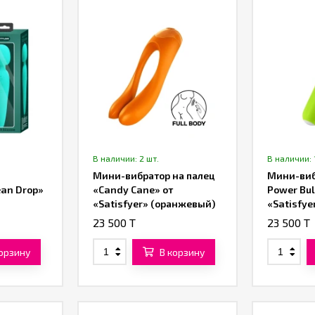
В наличии: 2 шт.
В наличии: 
Мини-вибратор на палец
Мини-виб
ean Drop»
«Candy Cane» от
Power Bul
«Satisfyer» (оранжевый)
«Satisfye
23 500 T
23 500 T
корзину
В корзину