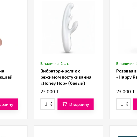
В наличии: 2 шт.
В наличии: 
на
Вибратор-кролик с
Розовая в
нкцией
режимом постукивания
«Happy R
«Honey Hop» (белый)
23 000 T
23 000 T
корзину
В корзину