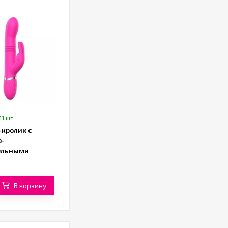
11 шт.
-кролик с
о-
ельными
ми от «SXTOP»
В корзину