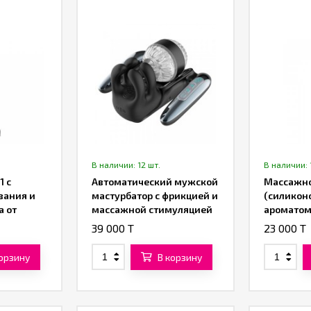
В наличии: 12 шт.
В наличии: 
1 с
Автоматический мужской
Массажно
вания и
мастурбатор с фрикцией и
(силиконо
а от
массажной стимуляцией
ароматом
от «SXTOP»
in-One S
39 000 T
23 000 T
Glide» от
ML)
корзину
В корзину