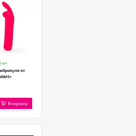
5 шт.
ибропуля от
abbit»
В корзину