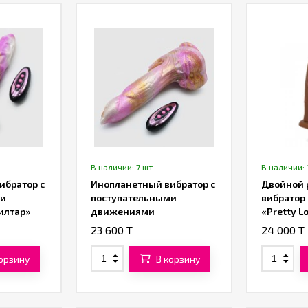
В наличии: 7 шт.
В наличии: 
ибратор с
Инопланетный вибратор с
Двойной 
ми
поступательными
вибратор 
илтар»
движениями
«Pretty Lo
«Галактический Феникс»
(коричне
23 600 T
24 000 T
(21,5 см)
корзину
В корзину