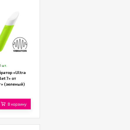
1 шт.
ратор «Ultra
let 7» от
r» (зеленый)
В корзину