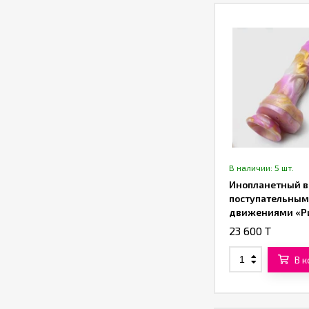
В наличии: 5 шт.
Инопланетный в
поступательны
движениями «Р
(22,5 см)
23 600 T
В 