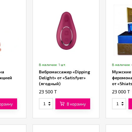
В наличии: 1 шт.
В наличии: 
на
Вибромассажер «Dipping
Мужские 
нкцией
Delight» от «Satisfyer»
феромона
(ягодный)
от «Shiat
23 500 T
23 000 T
корзину
В корзину