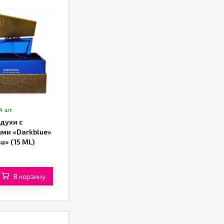
4 шт.
духи с
ми «Darkblue»
su» (15 ML)
В корзину