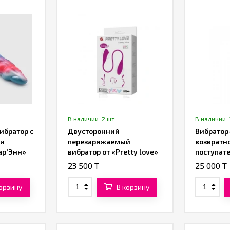
В наличии: 2 шт.
В наличии: 
ибратор с
Двусторонний
Вибратор
ми
перезаряжаемый
возвратн
ар'Энн»
вибратор от «Pretty love»
поступат
движения
23 500 T
25 000 T
корзину
В корзину