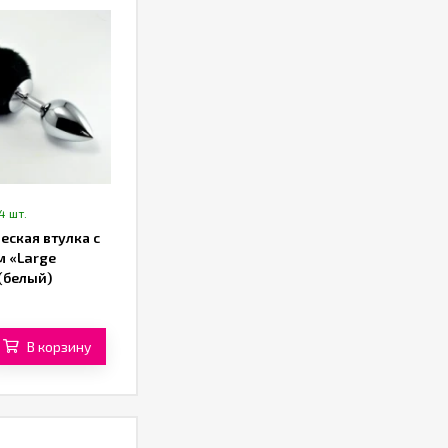
4 шт.
еская втулка с
м «Large
(белый)
В корзину