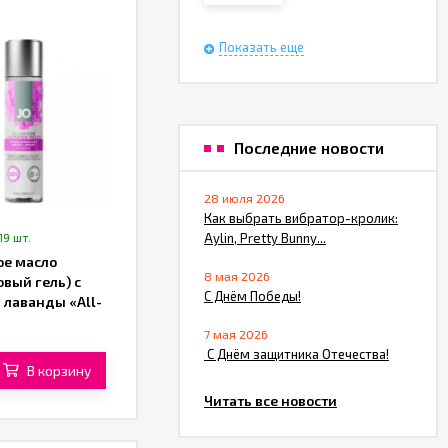
Показать еще
Последние новости
28 июля 2026
Как выбрать вибратор-кролик:
19 шт.
Aylin, Pretty Bunny...
е масло
8 мая 2026
вый гель) с
С Днём Победы!
 лаванды «All-
ensual Massage
7 мая 2026
 «System JO» (120
​ С Днём защитника Отечества!
В корзину
Читать все новости