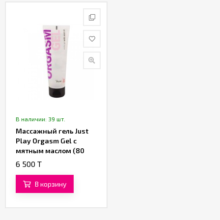
Партнерам
Служба
качества
Контакты
Отзывы
В наличии: 39 шт.
Массажный гель Just
Play Orgasm Gel с
мятным маслом (80
ML)
6 500 T
В корзину