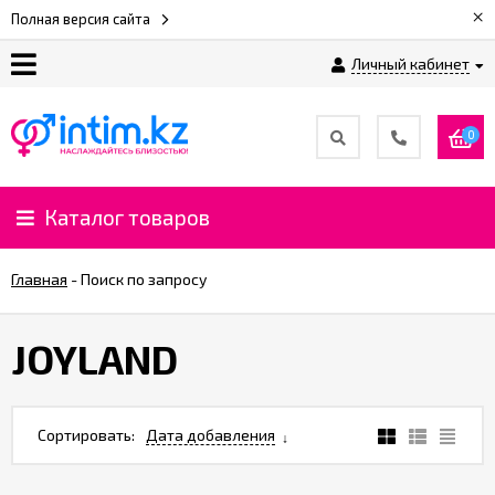
×
Полная версия сайта
Личный кабинет
О
нас
0
Доставка
и
Каталог товаров
оплата
Главная
-
Поиск по запросу
⚡
Рассрочка
JOYLAND
%
CashBack
Сортировать:
Дата добавления
%