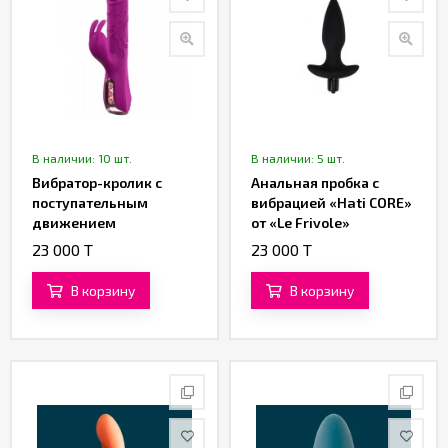
В наличии: 10 шт.
В наличии: 5 шт.
Вибратор-кролик с
Анальная пробка с
поступательным
вибрацией «Hati CORE»
движением
от «Le Frivole»
(фрикциями) и
23 000 T
23 000 T
клиторальной
стимуляцией от
В корзину
В корзину
«SXTOP»