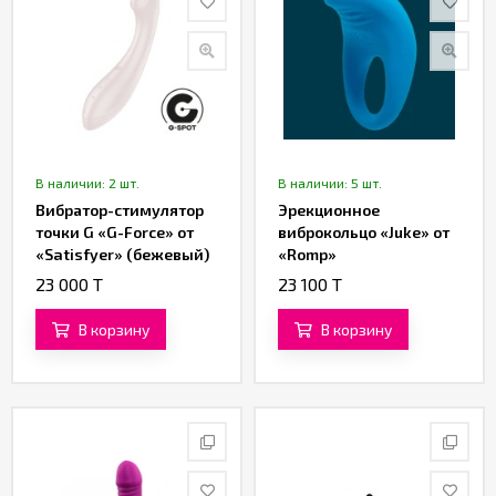
В наличии: 2 шт.
В наличии: 5 шт.
Вибратор-стимулятор
Эрекционное
точки G «G-Force» от
виброкольцо «Juke» от
«Satisfyer» (бежевый)
«Romp»
23 000 T
23 100 T
В корзину
В корзину