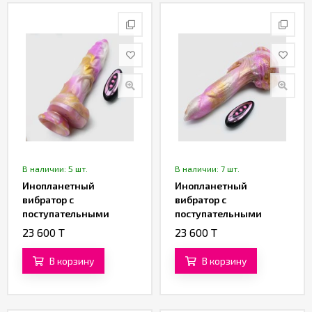
Партнерам
Служба
качества
Контакты
Отзывы
В наличии: 5 шт.
В наличии: 7 шт.
Инопланетный
Инопланетный
вибратор с
вибратор с
поступательными
поступательными
движениями «Рилтар»
движениями
23 600 T
23 600 T
(22,5 см)
«Галактический
Феникс» (21,5 см)
В корзину
В корзину