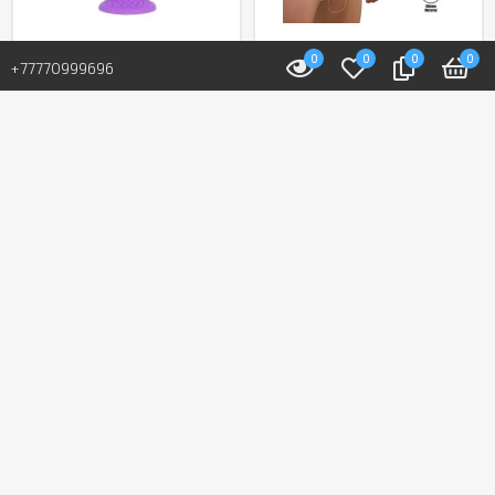
0
0
0
0
В наличии: 23 шт.
В наличии: 5 шт.
+77770999696
Фаллоимитатор
Мужской полый
«Fantasy Line Dreamy»
страпон от «Pretty
от «Silexd» (16,5 см)
love» (16,8 см)
(фиолетовый)
24 400 T
23 000 T
В корзину
В корзину