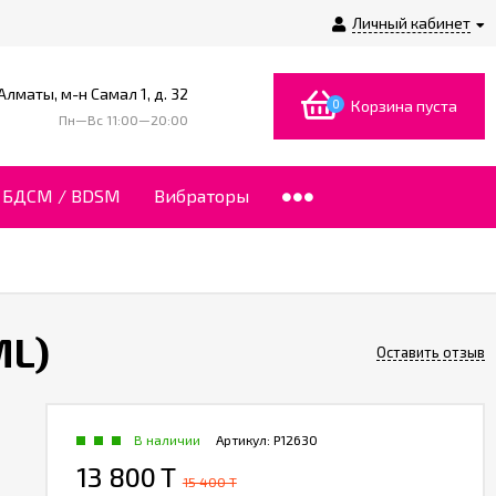
Личный кабинет
 Алматы, м-н Самал 1, д. 32
0
Корзина пуста
Пн—Вс 11:00—20:00
БДСМ / BDSM
Вибраторы
ML)
Оставить отзыв
В наличии
Артикул:
P12630
13 800 T
15 400 T