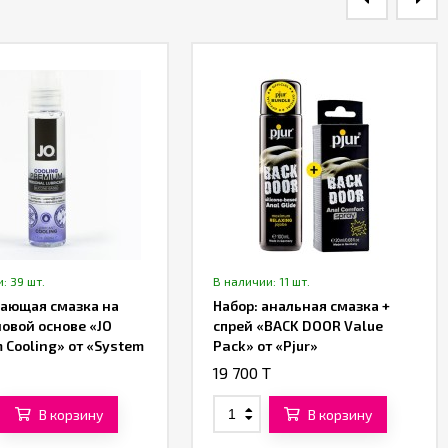
: 39 шт.
В наличии: 11 шт.
ающая смазка на
Набор: анальная смазка +
овой основе «JO
спрей «BACK DOOR Value
 Cooling» от «System
Pack» от «Pjur»
ML
19 700 T
В корзину
В корзину