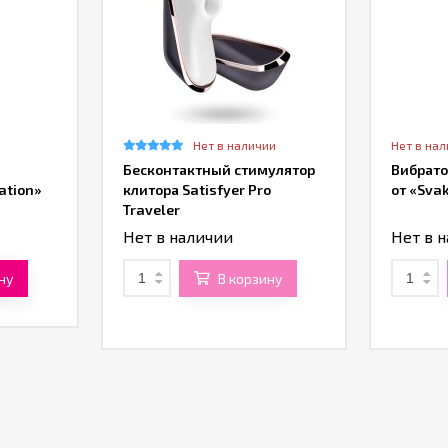
Нет в наличии
Нет в на
Бесконтактный стимулятор
Вибрато
ation»
клитора Satisfyer Pro
от «Sva
Traveler
Нет в наличии
Нет в 
ну
В корзину
ь