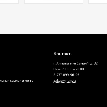
Контакты
г. Алматы, м-н Самал 1, д. 32
з
Пн—Вс 11:00—20:00
8-777-099-96-96
льных ссылок в меню
zakaz@intim.kz