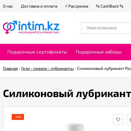
О нас
Доставка и оплата
⚡ Рассрочка
% CashBack %
Подарочные сертификаты
Подарочные наборы
Главная
-
Гели - смазки - лубриканты
-
Силиконовый лубрикант Pjur
Силиконовый лубрикант P
-10%