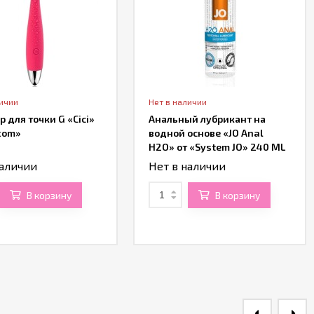
личии
Нет в наличии
р для точки G «Cici»
Анальный лубрикант на
kom»
водной основе «JO Anal
H2O» от «System JO» 240 ML
наличии
Нет в наличии
В корзину
В корзину