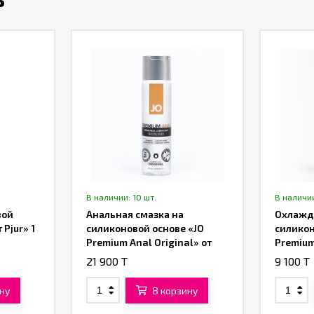
В наличии: 10 шт.
В наличии
вой
Анальная смазка на
Охлажд
 Pjur» 1
силиконовой основе «JO
силикон
Premium Anal Original» от
Premium
«System JO» 120 ML
JO» 30 
21 900 T
9 100 T
ну
В корзину