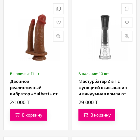
В наличии: 11 шт.
В наличии: 10 шт.
Двойной
Мастурбатор 2 в 1 с
реалистичный
функцией всасывания
вибратор «Hulbert» от
и вакуумная помпа от
«Pretty Love» (16 см)
«SXTOP»
24 000 T
29 000 T
(коричневый)
В корзину
В корзину