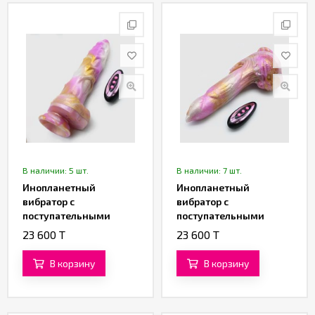
Партнерам
Служба
качества
Контакты
Отзывы
В наличии: 5 шт.
В наличии: 7 шт.
Инопланетный
Инопланетный
вибратор с
вибратор с
поступательными
поступательными
движениями «Рилтар»
движениями
23 600 T
23 600 T
(22,5 см)
«Галактический
Феникс» (21,5 см)
В корзину
В корзину