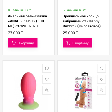
В наличии: 2 шт.
В наличии: 6 шт.
Анальная гель-смазка
Эрекционное кольцо
«ANAL SEX FIST» (500
вибрацией от «Happy
ML) 79749897078
Rabbit » (фиолетовое)
79759549602
23 000 T
25 000 T
В корзину
В корзину