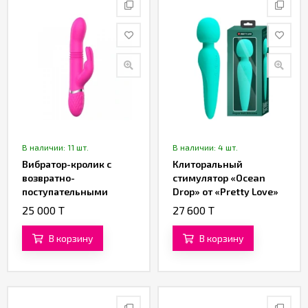
В наличии: 11 шт.
В наличии: 4 шт.
Вибратор-кролик с
Клиторальный
возвратно-
стимулятор «Ocean
поступательными
Drop» от «Pretty Love»
движениями от
(бирюзовый)
25 000 T
27 600 T
«SXTOP»
В корзину
В корзину