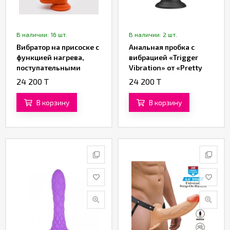
В наличии: 16 шт.
В наличии: 2 шт.
Вибратор на присоске с
Анальная пробка с
функцией нагрева,
вибрацией «Trigger
поступательными
Vibration» от «Pretty
движениями
Love»
24 200 T
24 200 T
«Customized»
В корзину
В корзину