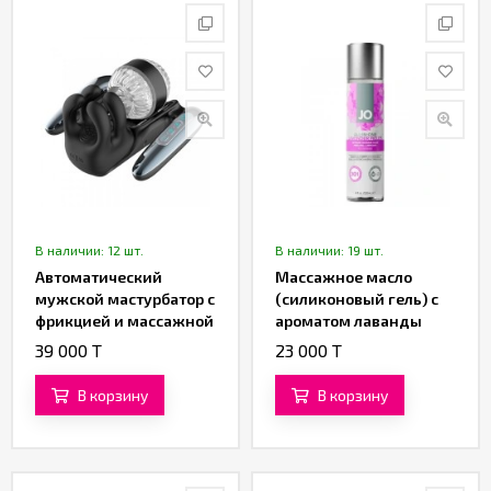
В наличии: 12 шт.
В наличии: 19 шт.
Автоматический
Массажное масло
мужской мастурбатор с
(силиконовый гель) с
фрикцией и массажной
ароматом лаванды
стимуляцией от
«All-in-One Sensual
39 000 T
23 000 T
«SXTOP»
Massage Glide» от
«System JO» (120 ML)
В корзину
В корзину