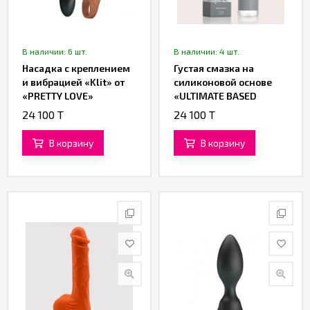
В наличии: 6 шт.
В наличии: 4 шт.
Насадка с креплением
Густая смазка на
и вибрацией «Klit» от
силиконовой основе
«PRETTY LOVE»
«ULTIMATE BASED
LUBRICANT» от
24 100 T
24 100 T
«Yesforlov» (150 ML)
В корзину
В корзину