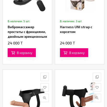
В наличии: 5 шт.
В наличии: 3 шт.
Вибромассажер
Harness UNI strap с
простаты с фрикциями,
корсетом
двойным эрекционным
кольцом и пультом ДУ
24 000 T
24 000 T
от «SXTOP»
В корзину
В корзину