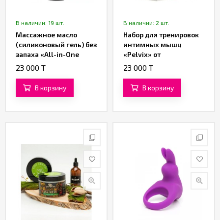
В наличии: 19 шт.
В наличии: 2 шт.
Массажное масло
Набор для тренировок
(силиконовый гель) без
интимных мышц
запаха «All-in-One
«Pelvix» от
Sensual Massage
«FEMINTIMATE»
23 000 T
23 000 T
Glide» от «System JO»
(120 ML)
В корзину
В корзину