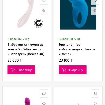
В наличии: 2 шт.
В наличии: 5 шт.
Вибратор-стимулятор
Эрекционное
точки G «G-Force» от
виброкольцо «Juke» от
«Satisfyer» (бежевый)
«Romp»
23 000 T
23 100 T
В корзину
В корзину