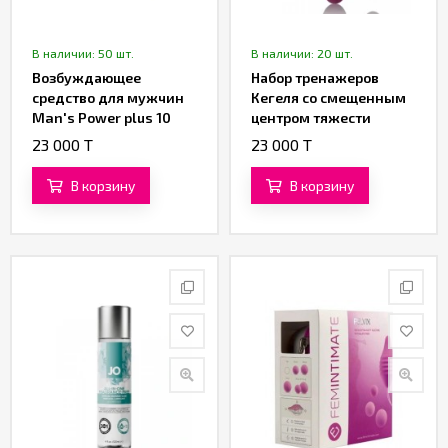
В наличии: 50 шт.
В наличии: 20 шт.
Возбуждающее
Набор тренажеров
средство для мужчин
Кегеля со смещенным
Man's Power plus 10
центром тяжести
капсул
«Nova» от «SVAKOM»
23 000 T
23 000 T
В корзину
В корзину