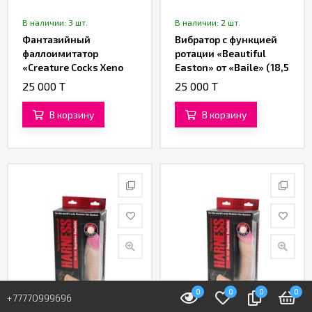
В наличии: 3 шт.
В наличии: 2 шт.
Фантазийный
Вибратор с функцией
фаллоимитатор
ротации «Beautiful
«Creature Cocks Xeno
Easton» от «Baile» (18,5
Egg» (11,4 см)
см)
25 000 T
25 000 T
В корзину
В корзину
0
0
0
0
+77770999696