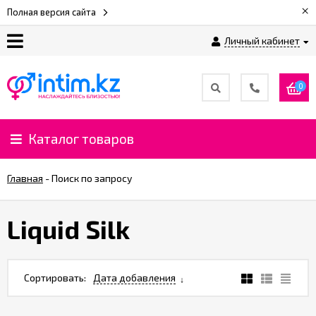
×
Полная версия сайта
Личный кабинет
О
нас
0
Доставка
и
Каталог товаров
оплата
Главная
-
Поиск по запросу
⚡
Рассрочка
Liquid Silk
%
CashBack
Сортировать:
Дата добавления
%