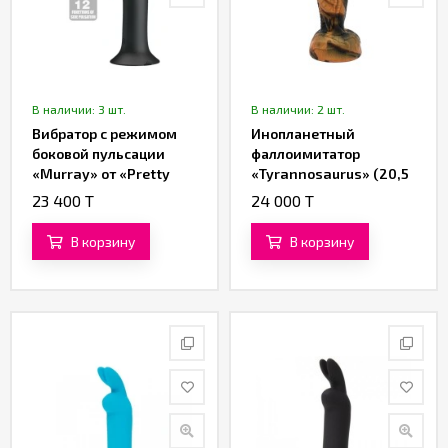
В наличии: 3 шт.
В наличии: 2 шт.
Вибратор с режимом
Инопланетный
боковой пульсации
фаллоимитатор
«Murray» от «Pretty
«Tyrannosaurus» (20,5
love» (чёрный)
см)
23 400 T
24 000 T
В корзину
В корзину