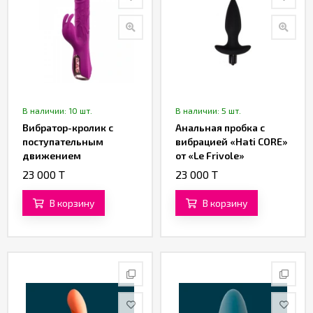
В наличии: 10 шт.
В наличии: 5 шт.
Вибратор-кролик с
Анальная пробка с
поступательным
вибрацией «Hati CORE»
движением
от «Le Frivole»
(фрикциями) и
23 000 T
23 000 T
клиторальной
стимуляцией от
В корзину
В корзину
«SXTOP»