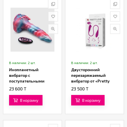
В наличии: 2 шт.
В наличии: 2 шт.
Инопланетный
Двусторонний
вибратор с
перезаряжаемый
поступательными
вибратор от «Pretty
движениями
love»
23 600 T
23 500 T
«Тар'Энн» (23 см)
В корзину
В корзину