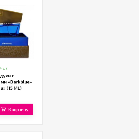
4 шт.
духи с
ми «Darkblue»
su» (15 ML)
В корзину