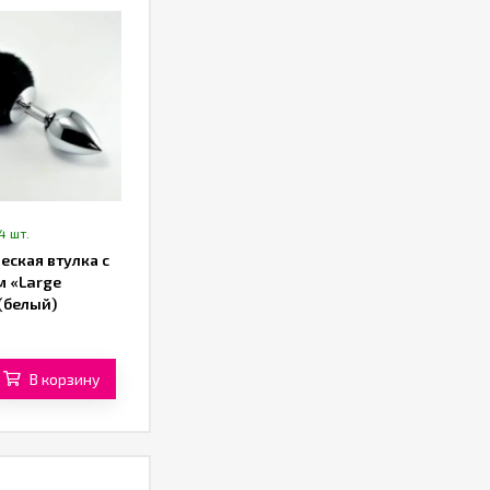
4 шт.
еская втулка с
м «Large
(белый)
В корзину