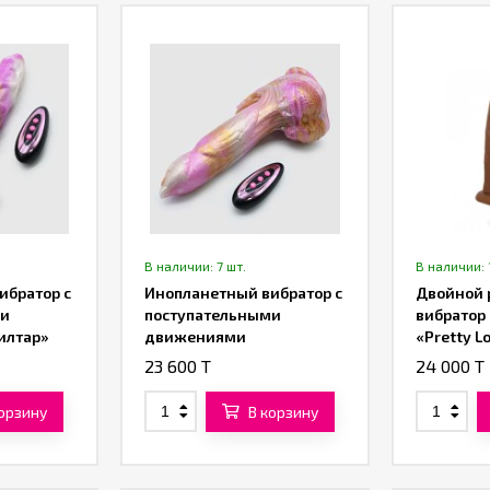
В наличии: 7 шт.
В наличии: 
ибратор с
Инопланетный вибратор с
Двойной 
ми
поступательными
вибратор 
илтар»
движениями
«Pretty Lo
«Галактический Феникс»
(коричне
23 600 T
24 000 T
(21,5 см)
корзину
В корзину