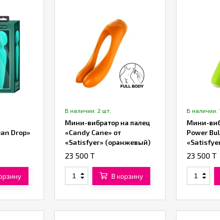
В наличии: 2 шт.
В наличии: 
Мини-вибратор на палец
Мини-виб
ean Drop»
«Candy Cane» от
Power Bul
«Satisfyer» (оранжевый)
«Satisfye
23 500 T
23 500 T
корзину
В корзину