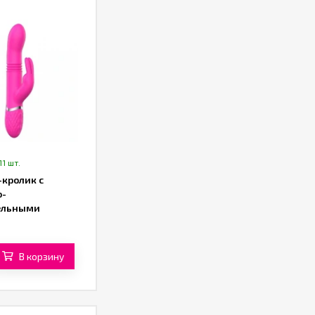
11 шт.
-кролик с
о-
ельными
ми от «SXTOP»
В корзину