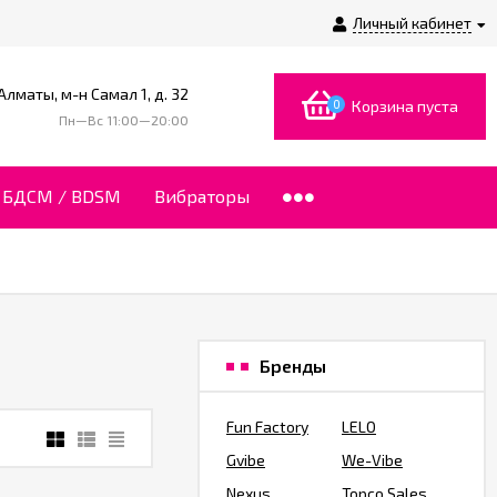
Личный кабинет
 Алматы, м-н Самал 1, д. 32
0
Корзина пуста
Пн—Вс 11:00—20:00
БДСМ / BDSM
Вибраторы
Бренды
Fun Factory
LELO
Gvibe
We-Vibe
Nexus
Topco Sales