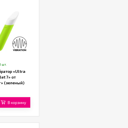
1 шт.
ратор «Ultra
let 7» от
r» (зеленый)
В корзину