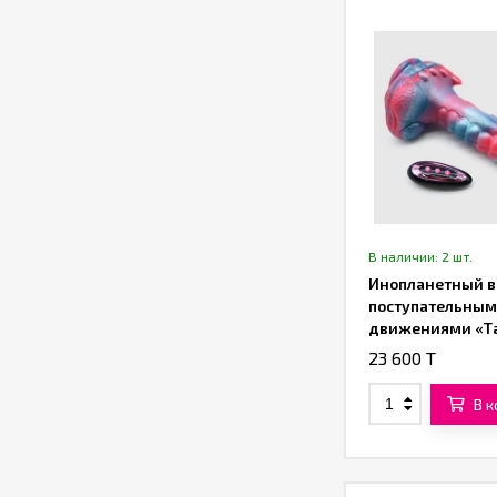
В наличии: 2 шт.
Инопланетный в
поступательны
движениями «Т
(23 см)
23 600 T
В 