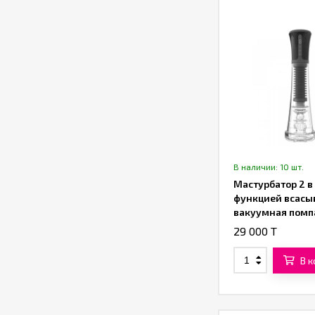
В наличии: 10 шт.
Мастурбатор 2 в 
функцией всасы
вакуумная помп
«SXTOP»
29 000 T
В 