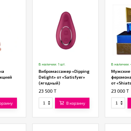
В наличии: 1 шт.
В наличии: 
на
Вибромассажер «Dipping
Мужские 
нкцией
Delight» от «Satisfyer»
феромона
(ягодный)
от «Shiat
23 500 T
23 000 T
корзину
В корзину