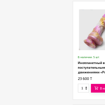
В наличии: 5 шт.
Инопланетный в
поступательны
движениями «Р
(22,5 см)
23 600 T
В 