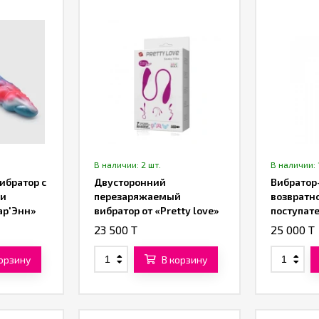
В наличии: 2 шт.
В наличии: 
ибратор с
Двусторонний
Вибратор
ми
перезаряжаемый
возвратн
ар'Энн»
вибратор от «Pretty love»
поступат
движения
23 500 T
25 000 T
корзину
В корзину