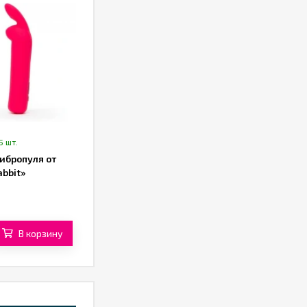
5 шт.
ибропуля от
abbit»
В корзину