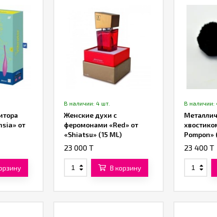
В наличии: 4 шт.
В наличии: 
итора
Женские духи с
Металлич
hsia» от
феромонами «Red» от
хвостико
«Shiatsu» (15 ML)
Pompon» 
23 000 T
23 400 T
корзину
В корзину