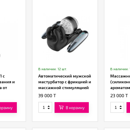
В наличии: 12 шт.
В наличии: 
1 с
Автоматический мужской
Массажно
вания и
мастурбатор с фрикцией и
(силиконо
а от
массажной стимуляцией
ароматом
от «SXTOP»
in-One S
39 000 T
23 000 T
Glide» от
ML)
корзину
В корзину