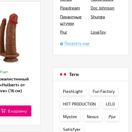
Pipedream
Doc Johnson
Пикантные
Shunga
штучки
Pjur
LoveToy
Показать еще
11 шт.
Теги
реалистичный
«Hulbert» от
ve» (16 см)
FleshLight
Fun Factory
вый)
HOT PRODUCTION
LELO
В корзину
Mystim
Nexus
Pjur
Satisfyer