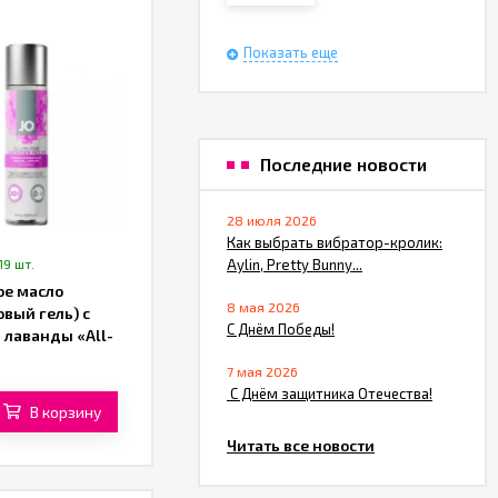
Показать еще
Последние новости
28 июля 2026
Как выбрать вибратор-кролик:
19 шт.
Aylin, Pretty Bunny...
е масло
8 мая 2026
вый гель) с
С Днём Победы!
 лаванды «All-
ensual Massage
7 мая 2026
 «System JO» (120
​ С Днём защитника Отечества!
В корзину
Читать все новости