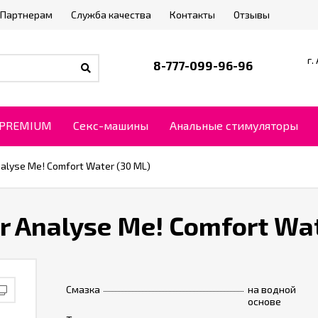
Партнерам
Служба качества
Контакты
Отзывы
г.
8-777-099-96-96
PREMIUM
Секс-машины
Анальные стимуляторы
alyse Me! Comfort Water (30 ML)
 Analyse Me! Comfort Wat
Смазка
на водной
основе