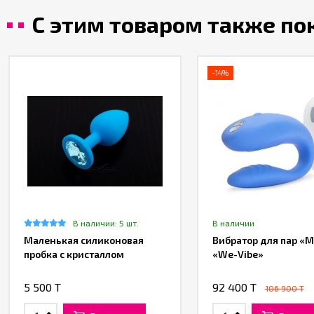
С этим товаром также п
-14%
В наличии: 5 шт.
В наличии
Маленькая силиконовая
Вибратор для пар «M
пробка с кристаллом
«We-Vibe»
5 500 T
92 400 T
106 900 T