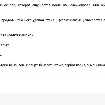
ной основе, которая ощущается почти как силиконовая. Она
и продолжительного удовольствия. Эффект смазки усиливаетс
 становится липкой.
 секса
ов
трия, бензиловый спирт, бензоат натрия, сорбат калия, лимонная к