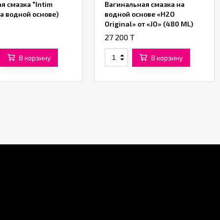
я смазка "Intim
Вагинальная смазка на
на водной основе)
водной основе «H2O
Original» от «JO» (480 ML)
27 200 T
В корзину
В корзину