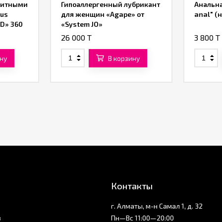
щитными
Гипоаллергенный лубрикант
Анальна
nus
для женщин «Agape» от
anal" (
ND» 360
«System JO»
26 000 T
3 800 T
ну
В корзину
Контакты
г. Алматы, м-н Самал 1, д. 32
з
Пн—Вс 11:00—20:00