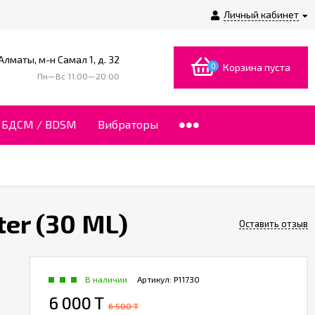
Личный кабинет
 Алматы, м-н Самал 1, д. 32
0
Корзина пуста
Пн—Вс 11:00—20:00
БДСМ / BDSM
Вибраторы
er (30 ML)
Оставить отзыв
В наличии
Артикул:
P11730
6 000 T
6 500 T