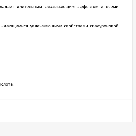
 обладает длительным смазывающим эффектом и всеми
я выдающимися увлажняющими свойствами гиалуроновой
ислота.