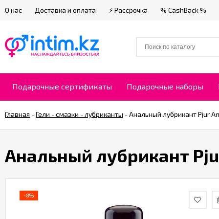
О нас
Доставка и оплата
⚡ Рассрочка
% CashBack %
Подарочные сертификаты
Подарочные наборы
Главная
-
Гели - смазки - лубриканты
-
Анальный лубрикант Pjur An
Анальный лубрикант Pjur
-8%