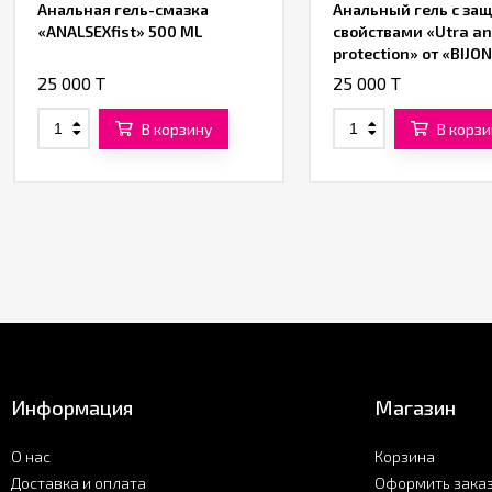
Анальная гель-смазка
Анальный гель с за
«ANALSEXfist» 500 ML
свойствами «Utra a
protection» от «BIJO
ML
25 000 T
25 000 T
В корзину
В корзи
Информация
Магазин
О нас
Корзина
Доставка и оплата
Оформить зака