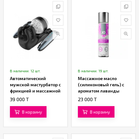
В наличии: 12 шт.
В наличии: 19 шт.
Автоматический
Массажное масло
мужской мастурбатор с
(силиконовый гель) с
фрикцией и массажной
ароматом лаванды
стимуляцией от
«All-in-One Sensual
39 000 T
23 000 T
«SXTOP»
Massage Glide» от
«System JO» (120 ML)
В корзину
В корзину