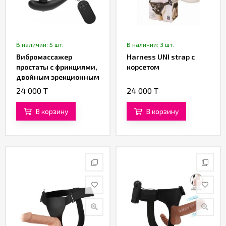
В наличии: 5 шт.
В наличии: 3 шт.
Вибромассажер
Harness UNI strap с
простаты с фрикциями,
корсетом
двойным эрекционным
кольцом и пультом ДУ
24 000 T
24 000 T
от «SXTOP»
В корзину
В корзину