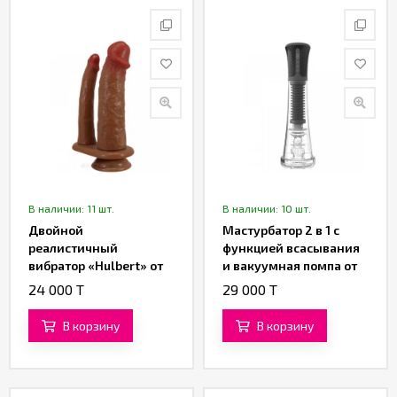
В наличии: 11 шт.
В наличии: 10 шт.
Двойной
Мастурбатор 2 в 1 с
реалистичный
функцией всасывания
вибратор «Hulbert» от
и вакуумная помпа от
«Pretty Love» (16 см)
«SXTOP»
24 000 T
29 000 T
(коричневый)
В корзину
В корзину