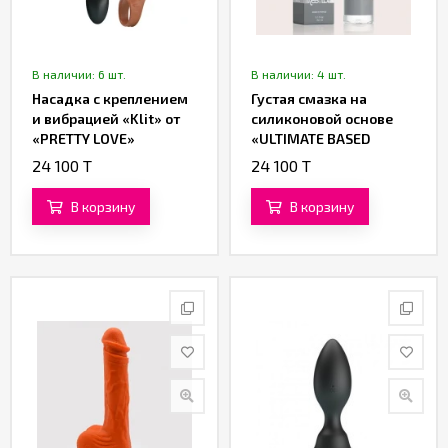
В наличии: 6 шт.
В наличии: 4 шт.
Насадка с креплением
Густая смазка на
и вибрацией «Klit» от
силиконовой основе
«PRETTY LOVE»
«ULTIMATE BASED
LUBRICANT» от
24 100 T
24 100 T
«Yesforlov» (150 ML)
В корзину
В корзину