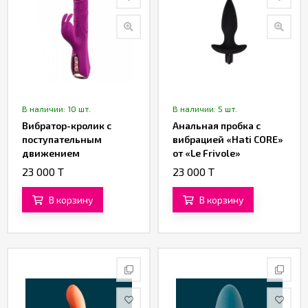
В наличии: 10 шт.
В наличии: 5 шт.
Вибратор-кролик с
Анальная пробка с
поступательным
вибрацией «Hati CORE»
движением
от «Le Frivole»
(фрикциями) и
23 000 T
23 000 T
клиторальной
стимуляцией от
В корзину
В корзину
«SXTOP»