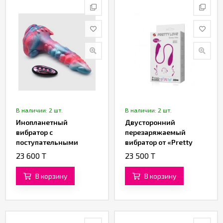
В наличии: 2 шт.
В наличии: 2 шт.
Инопланетный
Двусторонний
вибратор с
перезаряжаемый
поступательными
вибратор от «Pretty
движениями
love»
23 600 T
23 500 T
«Тар'Энн» (23 см)
В корзину
В корзину