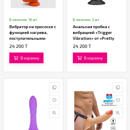
В наличии: 16 шт.
В наличии: 2 шт.
Вибратор на присоске с
Анальная пробка с
функцией нагрева,
вибрацией «Trigger
поступательными
Vibration» от «Pretty
движениями
Love»
24 200 T
24 200 T
«Customized»
В корзину
В корзину