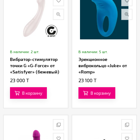
В наличии: 2 шт.
В наличии: 5 шт.
Вибратор-стимулятор
Эрекционное
точки G «G-Force» от
виброкольцо «Juke» от
«Satisfyer» (бежевый)
«Romp»
23 000 T
23 100 T
В корзину
В корзину