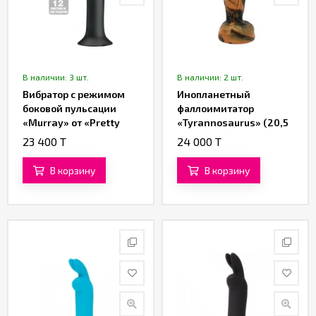
В наличии: 3 шт.
В наличии: 2 шт.
Вибратор с режимом
Инопланетный
боковой пульсации
фаллоимитатор
«Murray» от «Pretty
«Tyrannosaurus» (20,5
love» (чёрный)
см)
23 400 T
24 000 T
В корзину
В корзину