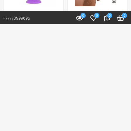
0
0
0
0
В наличии: 23 шт.
В наличии: 5 шт.
+77770999696
Фаллоимитатор
Мужской полый
«Fantasy Line Dreamy»
страпон от «Pretty
от «Silexd» (16,5 см)
love» (16,8 см)
(фиолетовый)
24 400 T
23 000 T
В корзину
В корзину