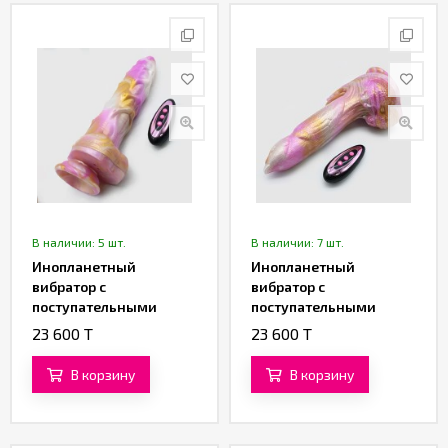
Партнерам
Служба
качества
Контакты
Отзывы
В наличии: 5 шт.
В наличии: 7 шт.
Инопланетный
Инопланетный
вибратор с
вибратор с
поступательными
поступательными
движениями «Рилтар»
движениями
23 600 T
23 600 T
(22,5 см)
«Галактический
Феникс» (21,5 см)
В корзину
В корзину