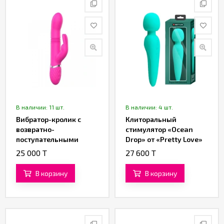
В наличии: 11 шт.
В наличии: 4 шт.
Вибратор-кролик с
Клиторальный
возвратно-
стимулятор «Ocean
поступательными
Drop» от «Pretty Love»
движениями от
(бирюзовый)
25 000 T
27 600 T
«SXTOP»
В корзину
В корзину