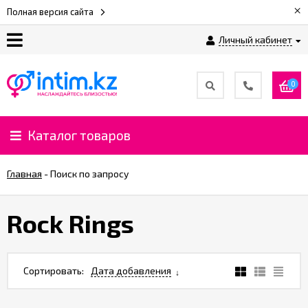
×
Полная версия сайта
Личный кабинет
О
нас
0
Доставка
и
Каталог товаров
оплата
Главная
-
Поиск по запросу
⚡
Рассрочка
Rock Rings
%
CashBack
Сортировать:
Дата добавления
%