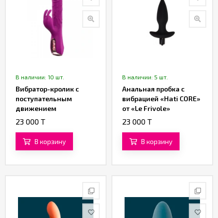
В наличии: 10 шт.
В наличии: 5 шт.
Вибратор-кролик с
Анальная пробка с
поступательным
вибрацией «Hati CORE»
движением
от «Le Frivole»
(фрикциями) и
23 000 T
23 000 T
клиторальной
стимуляцией от
В корзину
В корзину
«SXTOP»