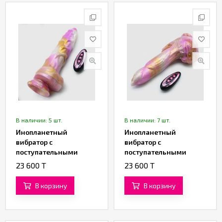
Партнерам
Служба
качества
Контакты
Отзывы
В наличии: 5 шт.
В наличии: 7 шт.
Инопланетный
Инопланетный
вибратор с
вибратор с
поступательными
поступательными
движениями «Рилтар»
движениями
23 600 T
23 600 T
(22,5 см)
«Галактический
Феникс» (21,5 см)
В корзину
В корзину