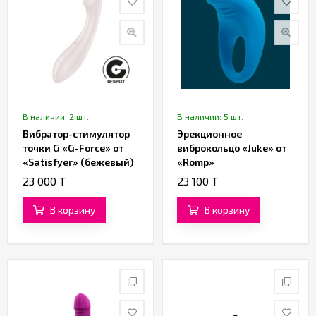
В наличии: 2 шт.
В наличии: 5 шт.
Вибратор-стимулятор
Эрекционное
точки G «G-Force» от
виброкольцо «Juke» от
«Satisfyer» (бежевый)
«Romp»
23 000 T
23 100 T
В корзину
В корзину