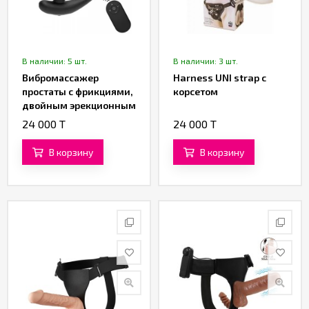
В наличии: 5 шт.
В наличии: 3 шт.
Вибромассажер
Harness UNI strap с
простаты с фрикциями,
корсетом
двойным эрекционным
кольцом и пультом ДУ
24 000 T
24 000 T
от «SXTOP»
В корзину
В корзину