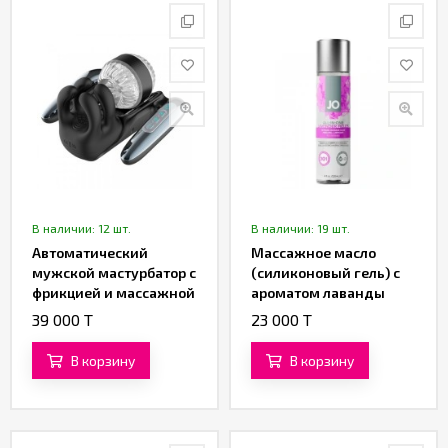
В наличии: 12 шт.
В наличии: 19 шт.
Автоматический
Массажное масло
мужской мастурбатор с
(силиконовый гель) с
фрикцией и массажной
ароматом лаванды
стимуляцией от
«All-in-One Sensual
39 000 T
23 000 T
«SXTOP»
Massage Glide» от
«System JO» (120 ML)
В корзину
В корзину