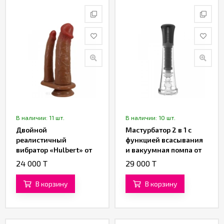
В наличии: 11 шт.
В наличии: 10 шт.
Двойной
Мастурбатор 2 в 1 с
реалистичный
функцией всасывания
вибратор «Hulbert» от
и вакуумная помпа от
«Pretty Love» (16 см)
«SXTOP»
24 000 T
29 000 T
(коричневый)
В корзину
В корзину