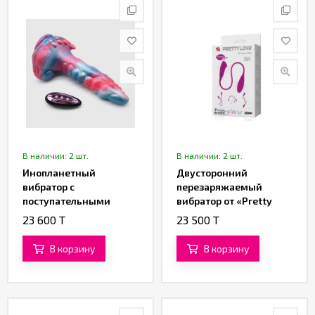
В наличии: 2 шт.
В наличии: 2 шт.
Инопланетный
Двусторонний
вибратор с
перезаряжаемый
поступательными
вибратор от «Pretty
движениями
love»
23 600 T
23 500 T
«Тар'Энн» (23 см)
В корзину
В корзину