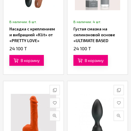
В наличии: 6 шт.
В наличии: 4 шт.
Насадка с креплением
Густая смазка на
и вибрацией «Klit» от
силиконовой основе
«PRETTY LOVE»
«ULTIMATE BASED
LUBRICANT» от
24 100 T
24 100 T
«Yesforlov» (150 ML)
В корзину
В корзину