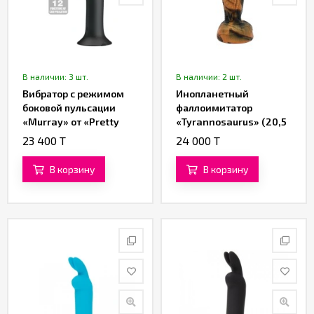
В наличии: 3 шт.
В наличии: 2 шт.
Вибратор с режимом
Инопланетный
боковой пульсации
фаллоимитатор
«Murray» от «Pretty
«Tyrannosaurus» (20,5
love» (чёрный)
см)
23 400 T
24 000 T
В корзину
В корзину