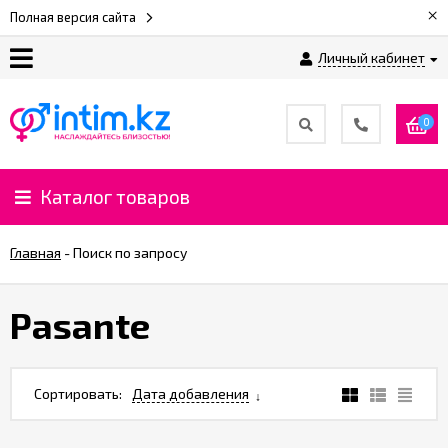
×
Полная версия сайта
Личный кабинет
О
нас
0
Доставка
и
Каталог товаров
оплата
Главная
-
Поиск по запросу
⚡
Рассрочка
Pasante
%
CashBack
Сортировать:
Дата добавления
%