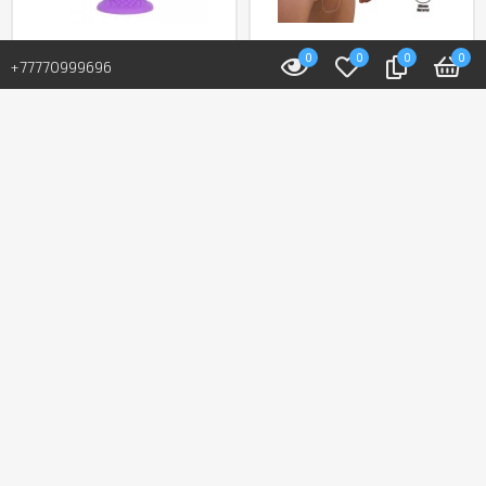
0
0
0
0
В наличии: 23 шт.
В наличии: 5 шт.
+77770999696
Фаллоимитатор
Мужской полый
«Fantasy Line Dreamy»
страпон от «Pretty
от «Silexd» (16,5 см)
love» (16,8 см)
(фиолетовый)
24 400 T
23 000 T
В корзину
В корзину