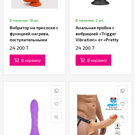
В наличии: 16 шт.
В наличии: 2 шт.
Вибратор на присоске с
Анальная пробка с
функцией нагрева,
вибрацией «Trigger
поступательными
Vibration» от «Pretty
движениями
Love»
24 200 T
24 200 T
«Customized»
В корзину
В корзину