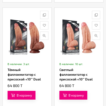
В наличии: 3 шт.
В наличии: 10 шт.
Тёмный
Светлый
фаллоимитатор с
фаллоимитатор с
присоской «10'' Dual
присоской «10'' Dual
layered Platinum
layered Platinum
64 800 T
64 800 T
Silicone Cock» от
Silicone Cock» от
«Lovetoy» (17 см)
«Lovetoy» (17 см)
В корзину
В корзину