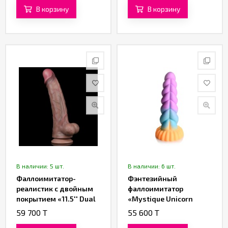
Silicone Cock XXL» от
В корзину
В корзину
«Lovetoy» (29,8 см)
В наличии: 5 шт.
В наличии: 6 шт.
Фаллоимитатор-
Фэнтезийный
реалистик с двойным
фаллоимитатор
покрытием «11.5'' Dual
«Mystique Unicorn
Layered Platinum
Dildo»
59 700 T
55 600 T
Silicone Cock» от