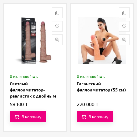
В наличии: 1 шт.
В наличии: 1 шт.
Светлый
Гигантский
фаллоимитатор-
фаллоимитатор (55 см)
реалистик с двойным
покрытием «16'' Dual
58 100 T
220 000 T
Layered Bendable
Silicone Cock XXL» от
В корзину
В корзину
«Lovetoy» (33,5 см)