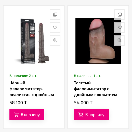
В наличии: 2 шт.
В наличии: 1 шт.
Чёрный
Толстый
фаллоимитатор-
фаллоимитатор с
реалистик с двойным
двойным покрытием
покрытием «16'' Dual
«7.0'' Dual Layered
58 100 T
54 000 T
Layered Bendable
Platinum Silicone Cock»
Silicone Cock XXL» от
от «Lovetoy» (11,5 см)
В корзину
В корзину
«Lovetoy» (33,5 см)