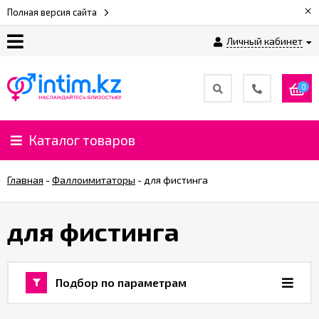
×
Полная версия сайта
Личный кабинет
О
нас
0
Доставка
и
Каталог товаров
оплата
Главная
-
Фаллоимитаторы
-
для фистинга
⚡
Рассрочка
для фистинга
%
CashBack
%
Подбор по параметрам