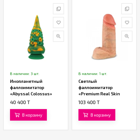
В наличии: 3 шт.
В наличии: 1 шт.
Инопланетный
Светлый
фаллоимитатор
фаллоимитатор
«Abyssal Colossus»
«Premium Real Skin
(22,5 см)
Model 1» от «Silexd»
40 400 T
103 400 T
(29 см)
В корзину
В корзину