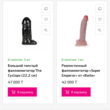
В наличии: 5 шт.
В наличии: 1 шт.
Большой толстый
Реалистичный
фаллоимитатор The
фаллоимитатор «Super
Cyclops (22,2 см)
Emperor» от «Baile»
(35×6 см)
47 000 T
42 000 T
В корзину
В корзину