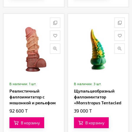
В наличии: 1 шт.
В наличии: 3 шт.
Реалистичный
Щупальцеобразный
фаллоимитатор с
фаллоимитатор
мошонкой и рельефом
«Monstropus Tentacled
из веревок Lovetoy
Dildo»
92 600 T
39 000 T
Silicone Cock with Rope
(21 см)
В корзину
В корзину