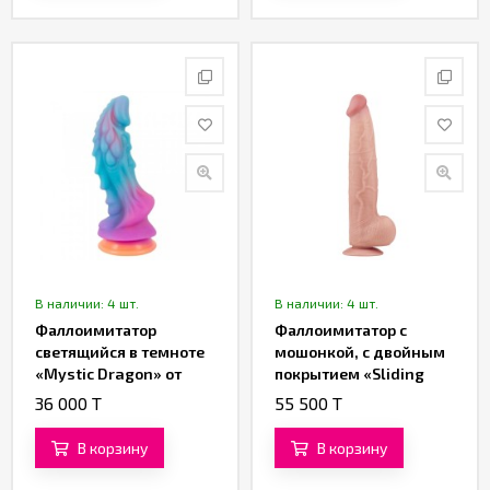
В наличии: 4 шт.
В наличии: 4 шт.
Фаллоимитатор
Фаллоимитатор с
светящийся в темноте
мошонкой, с двойным
«Mystic Dragon» от
покрытием «Sliding
«Beasty Cocks
Skin» от «Lovetoy» (26,5
36 000 T
55 500 T
You2Toys» (21,5 см)
см)
В корзину
В корзину