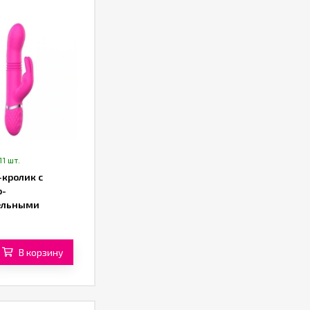
11 шт.
-кролик с
о-
ельными
ми от «SXTOP»
В корзину