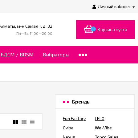
Личный кабинет
 Алматы, м-н Самал 1, д. 32
0
Корзина пуста
Пн—Вс 11:00—20:00
БДСМ / BDSM
Вибраторы
Бренды
Fun Factory
LELO
Gvibe
We-Vibe
Nexus
Topco Sales