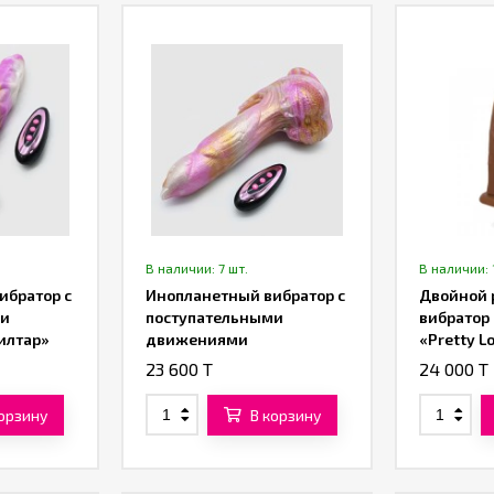
В наличии: 7 шт.
В наличии: 
ибратор с
Инопланетный вибратор с
Двойной 
ми
поступательными
вибратор 
илтар»
движениями
«Pretty Lo
«Галактический Феникс»
(коричне
23 600 T
24 000 T
(21,5 см)
корзину
В корзину