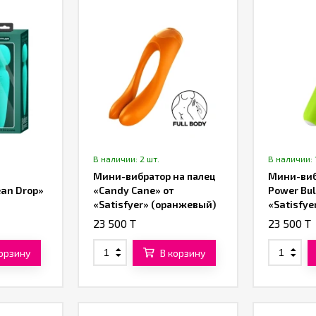
В наличии: 2 шт.
В наличии: 
Мини-вибратор на палец
Мини-виб
ean Drop»
«Candy Cane» от
Power Bul
«Satisfyer» (оранжевый)
«Satisfye
23 500 T
23 500 T
корзину
В корзину