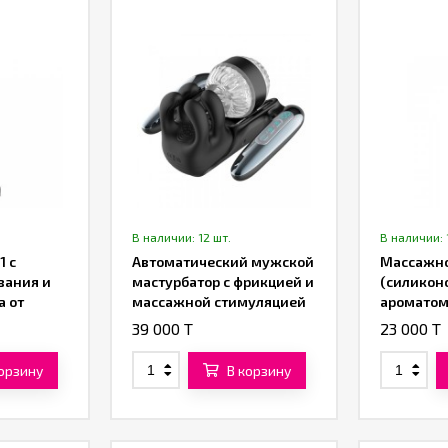
В наличии: 12 шт.
В наличии: 
1 с
Автоматический мужской
Массажно
вания и
мастурбатор с фрикцией и
(силиконо
а от
массажной стимуляцией
ароматом
от «SXTOP»
in-One S
39 000 T
23 000 T
Glide» от
ML)
корзину
В корзину