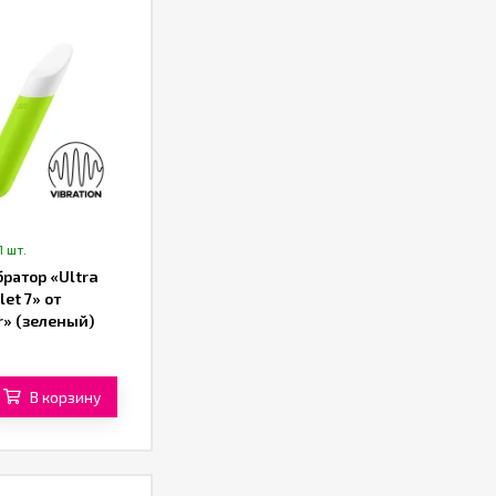
1 шт.
ратор «Ultra
let 7» от
r» (зеленый)
В корзину