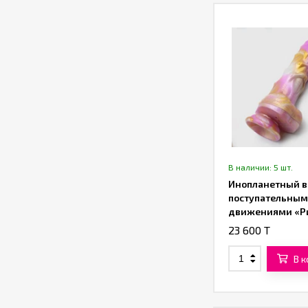
В наличии: 5 шт.
Инопланетный в
поступательны
движениями «Р
(22,5 см)
23 600 T
В 