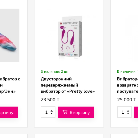
В наличии: 2 шт.
В наличии: 
ибратор с
Двусторонний
Вибратор
ми
перезаряжаемый
возвратн
ар'Энн»
вибратор от «Pretty love»
поступат
движения
23 500 T
25 000 T
корзину
В корзину