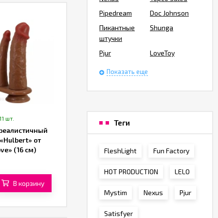
Pipedream
Doc Johnson
Пикантные
Shunga
штучки
Pjur
LoveToy
Показать еще
11 шт.
Теги
реалистичный
«Hulbert» от
ve» (16 см)
FleshLight
Fun Factory
вый)
HOT PRODUCTION
LELO
В корзину
Mystim
Nexus
Pjur
Satisfyer