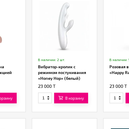
В наличии: 2 шт.
В наличии: 
на
Вибратор-кролик с
Розовая в
нкцией
режимом постукивания
«Happy R
«Honey Hop» (белый)
23 000 T
23 000 T
корзину
В корзину