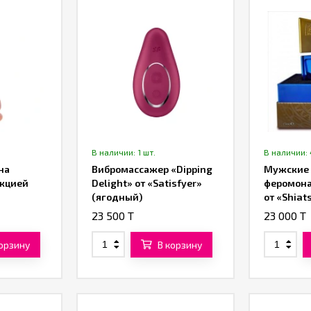
В наличии: 1 шт.
В наличии: 
на
Вибромассажер «Dipping
Мужские 
нкцией
Delight» от «Satisfyer»
феромона
(ягодный)
от «Shiat
23 500 T
23 000 T
корзину
В корзину