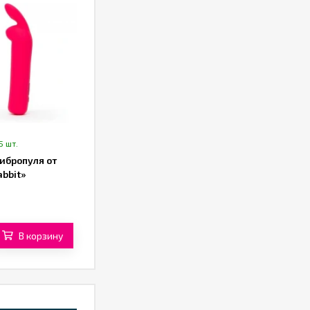
5 шт.
ибропуля от
abbit»
В корзину