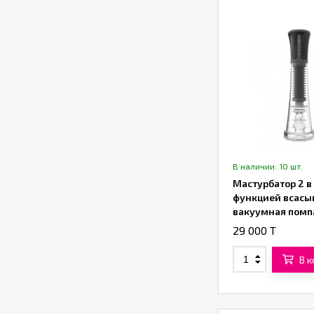
В наличии: 10 шт.
Мастурбатор 2 в 
функцией всасы
вакуумная помп
«SXTOP»
29 000 T
В 