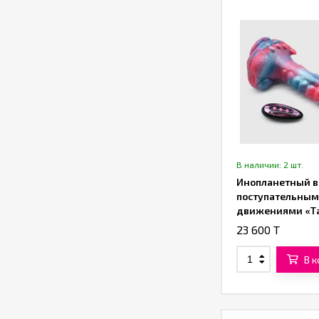
В наличии: 2 шт.
Инопланетный в
поступательны
движениями «Т
(23 см)
23 600 T
В 