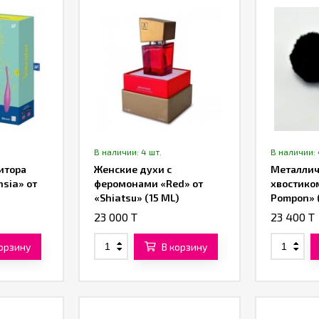
В наличии: 4 шт.
В наличии: 
итора
Женские духи с
Металлич
hsia» от
феромонами «Red» от
хвостико
«Shiatsu» (15 ML)
Pompon» 
23 000 T
23 400 T
корзину
В корзину