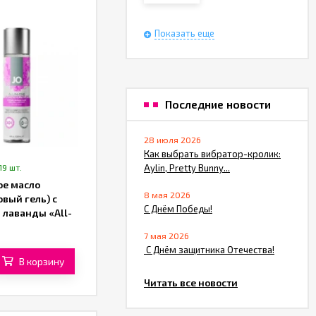
Показать еще
Последние новости
28 июля 2026
Как выбрать вибратор-кролик:
19 шт.
Aylin, Pretty Bunny...
е масло
8 мая 2026
вый гель) с
С Днём Победы!
 лаванды «All-
ensual Massage
7 мая 2026
 «System JO» (120
​ С Днём защитника Отечества!
В корзину
Читать все новости