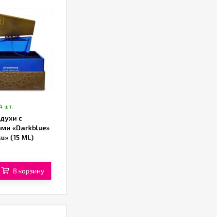
4 шт.
духи с
ми «Darkblue»
su» (15 ML)
В корзину