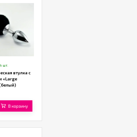
4 шт.
еская втулка с
м «Large
(белый)
В корзину