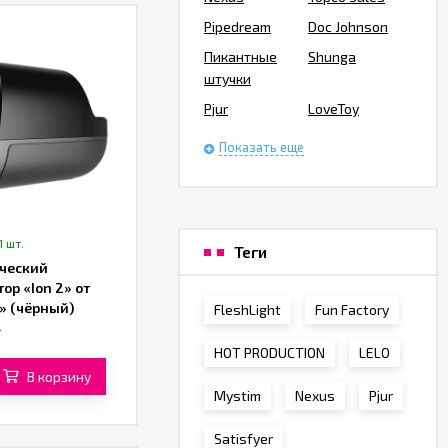
Pipedream
Doc Johnson
Пикантные
Shunga
штучки
Pjur
LoveToy
Показать еще
1 шт.
Теги
ческий
ор «Ion 2» от
» (чёрный)
FleshLight
Fun Factory
T
HOT PRODUCTION
LELO
В корзину
Mystim
Nexus
Pjur
Satisfyer