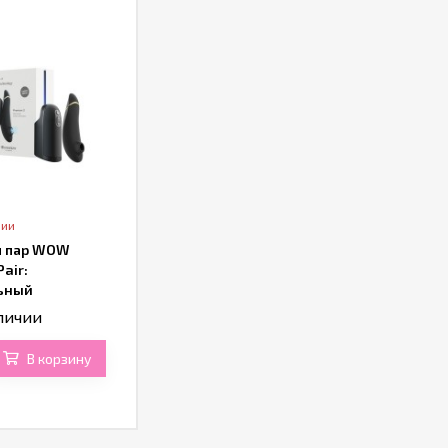
чии
я пар WOW
Pair:
ьный
ор Womanizer
личии
2 + мастурбатор
on
В корзину