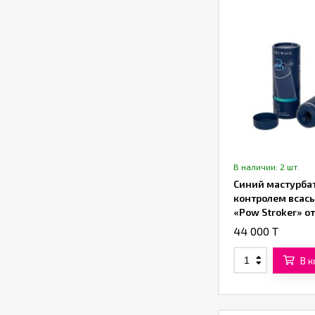
В наличии: 2 шт.
Синий мастурбат
контролем всас
«Pow Stroker» от
«Arcwave»
44 000 T
В 