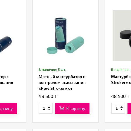
В наличии: 5 шт.
В наличии: 
ор с
Мятный мастурбатор с
Мастурба
ывания
контролем всасывания
Stroker» 
«Pow Stroker» от
«Arcwave»
48 500 T
48 500 T
корзину
В корзину