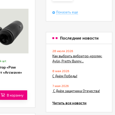
Показать еще
Последние новости
28 июля 2026
Как выбрать вибратор-кролик:
4 шт.
Aylin, Pretty Bunny...
тор «Pow
8 мая 2026
от «Arcwave»
С Днём Победы!
7 мая 2026
​ С Днём защитника Отечества!
В корзину
Читать все новости