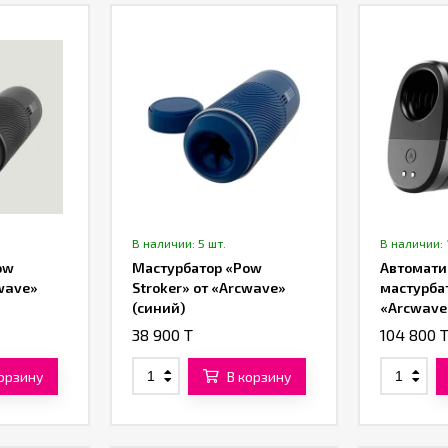
В наличии: 5 шт.
В наличии: 
ow
Мастурбатор «Pow
Автомати
cwave»
Stroker» от «Arcwave»
мастурбат
(cиний)
«Arcwave
38 900 T
104 800 
корзину
В корзину