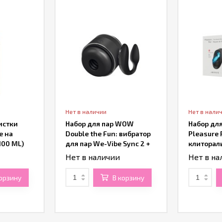
Нет в наличии
Нет в нали
истки
Набор для пар WOW
Набор дл
e на
Double the Fun: вибратор
Pleasure 
100 ML)
для пар We-Vibe Sync 2 +
клиторал
мастурбатор Arcwave Voy
стимулят
Нет в наличии
Нет в на
PREMIUM 
Arcwave I
корзину
В корзину