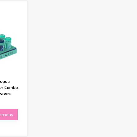
торов
er Combo
wave»
корзину