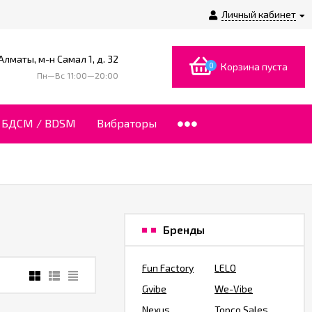
Личный кабинет
 Алматы, м-н Самал 1, д. 32
0
Корзина пуста
Пн—Вс 11:00—20:00
БДСМ / BDSM
Вибраторы
Бренды
Fun Factory
LELO
Gvibe
We-Vibe
Nexus
Topco Sales