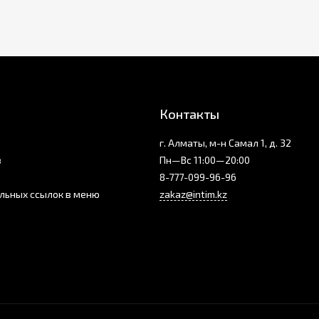
Контакты
г. Алматы, м-н Самал 1, д. 32
з
Пн—Вс 11:00—20:00
8-777-099-96-96
льных ссылок в меню
zakaz@intim.kz