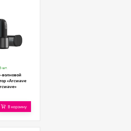
6 шт.
-волновой
тор «Arcwave
Arcwave»
В корзину