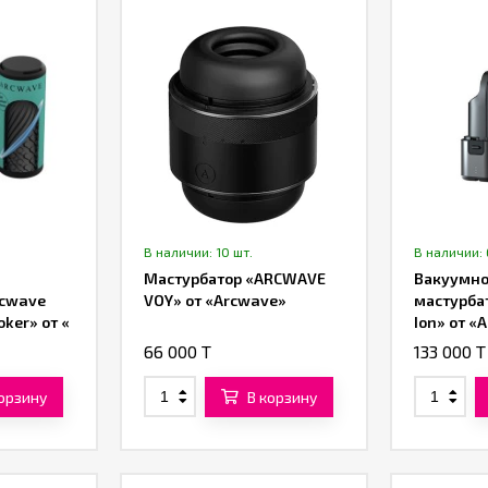
В наличии: 10 шт.
В наличии: 
Мастурбатор «ARCWAVE
Вакуумно
rcwave
VOY» от «Arcwave»
мастурба
oker» от «
Ion» от «
66 000 T
133 000 T
корзину
В корзину