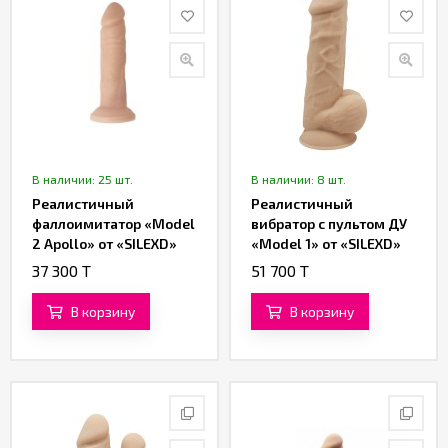
В наличии: 25 шт.
В наличии: 8 шт.
Реалистичный
Реалистичный
фаллоимитатор «Model
вибратор с пультом ДУ
2 Apollo» от «SILEXD»
«Model 1» от «SILEXD»
(22 см)
(21,5 см)
37 300 T
51 700 T
В корзину
В корзину