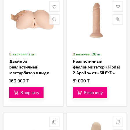
В наличии: 2 шт.
В наличии: 28 шт.
Двойной
Реалистичный
реалистичный
фаллоимитатор «Model
мастурбатор в виде
2 Apollo» от «SILEXD»
попы «Daphne» от
(20 см)
169 000 T
31 800 T
«SILEXD»
В корзину
В корзину