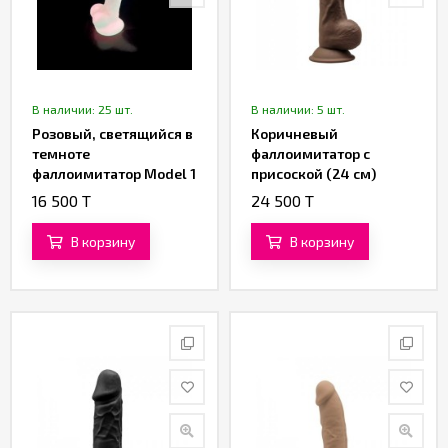
В наличии: 25 шт.
В наличии: 5 шт.
Розовый, светящийся в
Коричневый
темноте
фаллоимитатор с
фаллоимитатор Model 1
присоской (24 см)
(17,6 см)
16 500 T
24 500 T
В корзину
В корзину