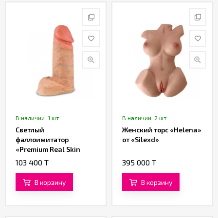
Партнерам
Служба
качества
Контакты
Отзывы
В наличии: 1 шт.
В наличии: 2 шт.
Светлый
Женский торс «Helena»
фаллоимитатор
от «Silexd»
«Premium Real Skin
Model 1» от «Silexd»
103 400 T
395 000 T
(29 см)
В корзину
В корзину