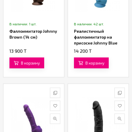
В наличии: 1 шт.
В наличии: 42 шт.
Фаллоимитатор Johnny
Реалистичный
Brown (14 см)
фаллоимитатор на
присоске Johnny Blue
(17,6 см)
13 900 T
14 200 T
В корзину
В корзину