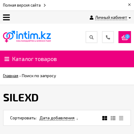
×
Полная версия сайта
Личный кабинет
О
нас
0
Доставка
и
Каталог товаров
оплата
Главная
-
Поиск по запросу
⚡
Рассрочка
​SILEXD
%
CashBack
Сортировать:
Дата добавления
%