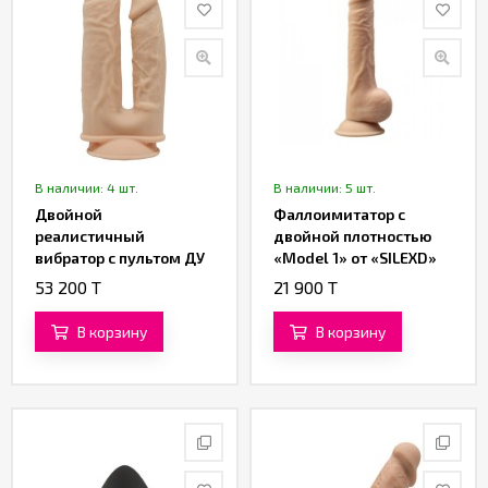
В наличии: 4 шт.
В наличии: 5 шт.
Двойной
Фаллоимитатор с
реалистичный
двойной плотностью
вибратор с пультом ДУ
«Model 1» от «SILEXD»
«Model 1» от «SILEXD»
(24 см)
53 200 T
21 900 T
(17,5; 19,5 см.)
В корзину
В корзину