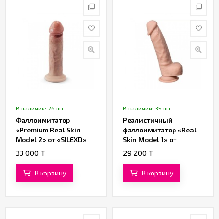
В наличии: 26 шт.
В наличии: 35 шт.
Фаллоимитатор
Реалистичный
«Premium Real Skin
фаллоимитатор «Real
Model 2» от «SILEXD»
Skin Model 1» от
(17,2 см)
«SILEXD» (13 см)
33 000 T
29 200 T
В корзину
В корзину