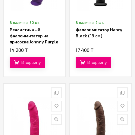
В наличии: 30 шт.
В наличии: 9 шт.
Реалистичный
Фаллоимитатор Henry
фаллоимитатор на
Black (19 см)
присоске Johnny Purple
(17,6 см)
14 200 T
17 400 T
В корзину
В корзину