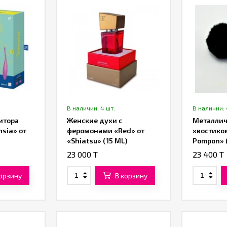
В наличии: 4 шт.
В наличии: 
итора
Женские духи с
Металлич
hsia» от
феромонами «Red» от
хвостико
«Shiatsu» (15 ML)
Pompon» 
23 000 T
23 400 T
корзину
В корзину