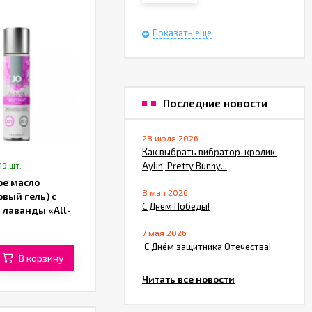
Показать еще
Последние новости
28 июля 2026
Как выбрать вибратор-кролик:
19 шт.
Aylin, Pretty Bunny...
е масло
8 мая 2026
вый гель) с
С Днём Победы!
 лаванды «All-
ensual Massage
7 мая 2026
 «System JO» (120
​ С Днём защитника Отечества!
В корзину
Читать все новости