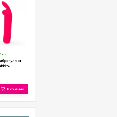
6 шт.
ибропуля от
abbit»
В корзину