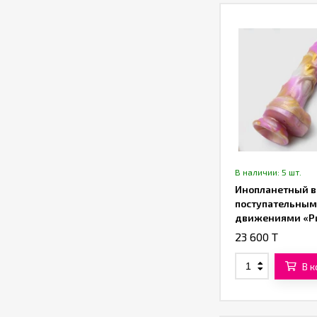
В наличии: 5 шт.
Инопланетный в
поступательны
движениями «Р
(22,5 см)
23 600 T
В 