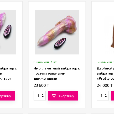
В наличии: 7 шт.
В наличии: 
ибратор с
Инопланетный вибратор с
Двойной 
ми
поступательными
вибратор 
илтар»
движениями
«Pretty Lo
«Галактический Феникс»
(коричне
23 600 T
24 000 T
(21,5 см)
корзину
В корзину