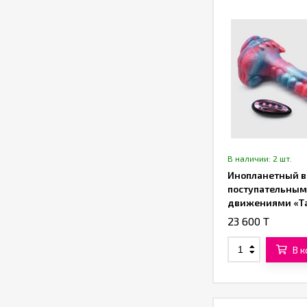
В наличии: 2 шт.
Инопланетный в
поступательны
движениями «Т
(23 см)
23 600 T
В 