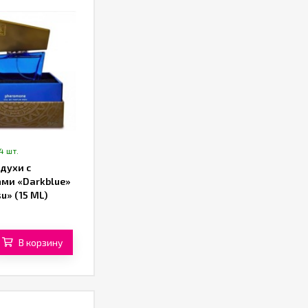
4 шт.
духи с
ми «Darkblue»
su» (15 ML)
В корзину