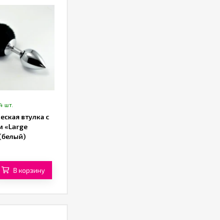
4 шт.
еская втулка с
м «Large
(белый)
В корзину