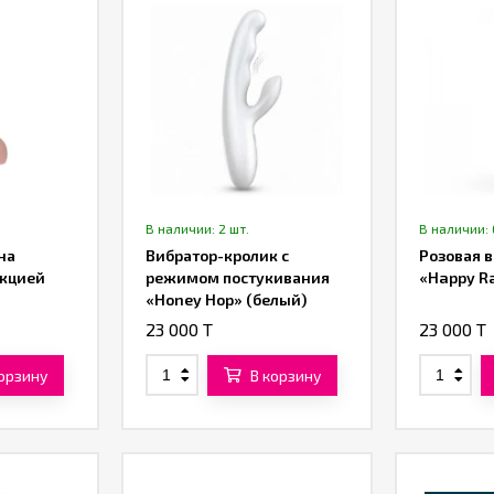
В наличии: 2 шт.
В наличии: 
на
Вибратор-кролик с
Розовая в
нкцией
режимом постукивания
«Happy R
«Honey Hop» (белый)
23 000 T
23 000 T
корзину
В корзину