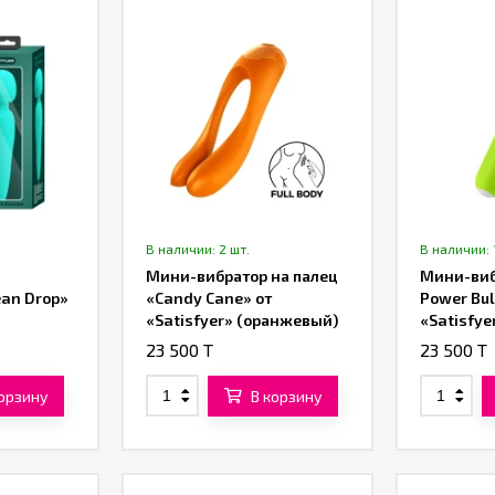
В наличии: 2 шт.
В наличии: 
Мини-вибратор на палец
Мини-виб
ean Drop»
«Candy Cane» от
Power Bul
«Satisfyer» (оранжевый)
«Satisfye
23 500 T
23 500 T
корзину
В корзину