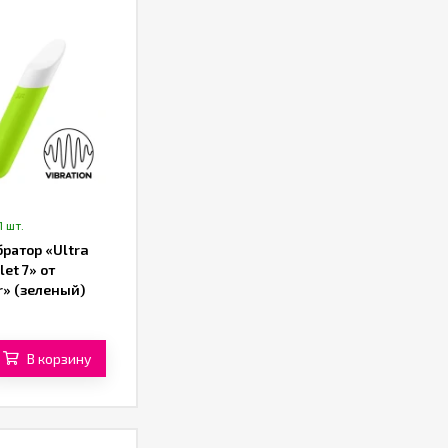
1 шт.
ратор «Ultra
let 7» от
r» (зеленый)
В корзину