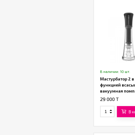
В наличии: 10 шт.
Мастурбатор 2 в 
функцией всасы
вакуумная помп
«SXTOP»
29 000 T
В 