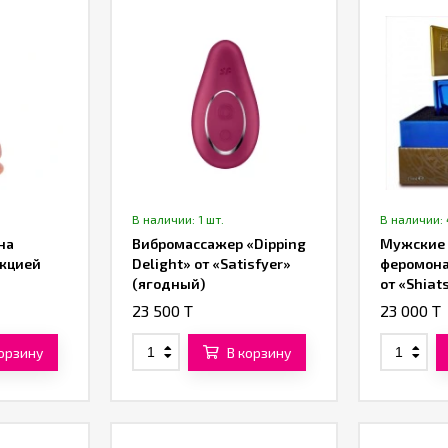
В наличии: 1 шт.
В наличии: 
на
Вибромассажер «Dipping
Мужские 
нкцией
Delight» от «Satisfyer»
феромона
(ягодный)
от «Shiat
23 500 T
23 000 T
корзину
В корзину