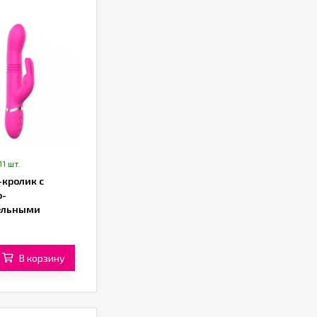
11 шт.
-кролик с
о-
ельными
ми от «SXTOP»
В корзину