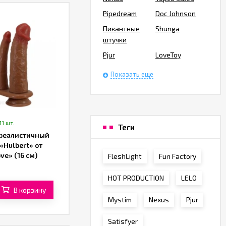
Pipedream
Doc Johnson
Пикантные
Shunga
штучки
Pjur
LoveToy
Показать еще
11 шт.
Теги
реалистичный
«Hulbert» от
ve» (16 см)
FleshLight
Fun Factory
вый)
HOT PRODUCTION
LELO
В корзину
Mystim
Nexus
Pjur
Satisfyer