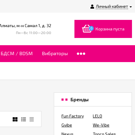
Личный кабинет
 Алматы, м-н Самал 1, д. 32
0
Корзина пуста
Пн—Вс 11:00—20:00
БДСМ / BDSM
Вибраторы
Бренды
Fun Factory
LELO
Gvibe
We-Vibe
Nexus
Topco Sales