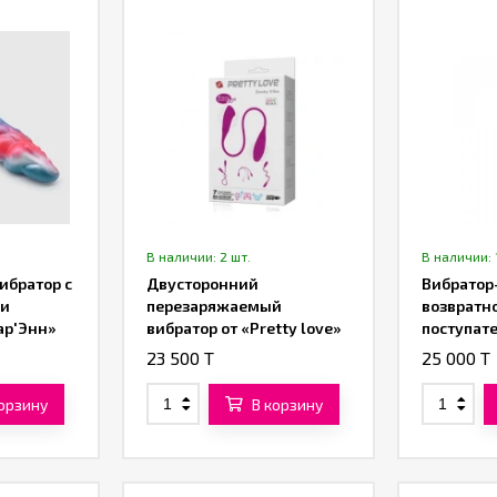
В наличии: 2 шт.
В наличии: 
ибратор с
Двусторонний
Вибратор
ми
перезаряжаемый
возвратн
ар'Энн»
вибратор от «Pretty love»
поступат
движения
23 500 T
25 000 T
корзину
В корзину