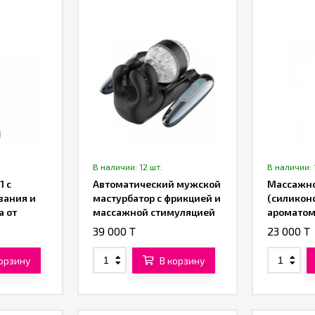
В наличии: 12 шт.
В наличии: 
1 с
Автоматический мужской
Массажно
вания и
мастурбатор с фрикцией и
(силиконо
а от
массажной стимуляцией
ароматом
от «SXTOP»
in-One S
39 000 T
23 000 T
Glide» от
ML)
корзину
В корзину