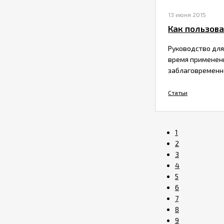
13 июня 2015
​Как пользов
Руководство для
время применени
заблаговременно
Статьи
1
2
3
4
5
6
7
8
9