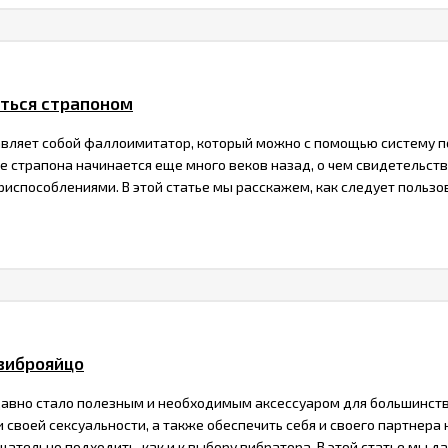
аться страпоном
вляет собой фаллоимитатор, который можно с помощью систему под
е страпона начинается еще много веков назад, о чем свидетельс
испособлениями. В этой статье мы расскажем, как следует пользо
 виброяйцо
авно стало полезным и необходимым аксессуаром для большинств
 своей сексуальности, а также обеспечить себя и своего партнер
ательно подходить, как и к выбору вибратора. В этой статье мы да