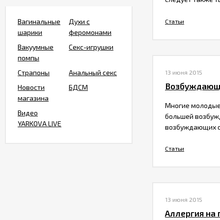
Вагинальные
Духи с
Статьи
шарики
феромонами
Вакуумные
Секс-игрушки
помпы
Страпоны
Анальный секс
13 июня 2015
​Возбуждающ
Новости
БДСМ
магазина
Многие молодые 
Видео
большей возбужд
YARKOVA LIVE
возбуждающих с
Статьи
13 июня 2015
​Аллергия на