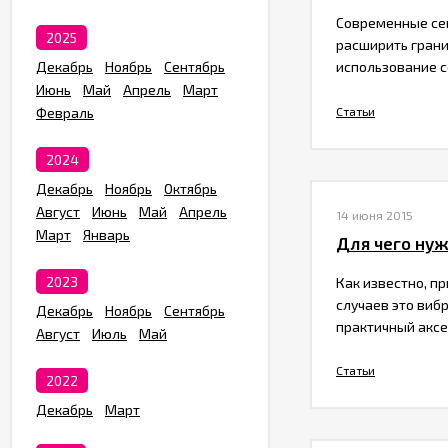
Современные сек
2025
расширить грани
Декабрь
Ноябрь
Сентябрь
использование се
Июнь
Май
Апрель
Март
Статьи
Февраль
2024
Декабрь
Ноябрь
Октябрь
Август
Июнь
Май
Апрель
14 июня 2015
Март
Январь
​Для чего ну
2023
Как известно, п
случаев это виб
Декабрь
Ноябрь
Сентябрь
практичный аксе
Август
Июль
Май
Статьи
2022
Декабрь
Март