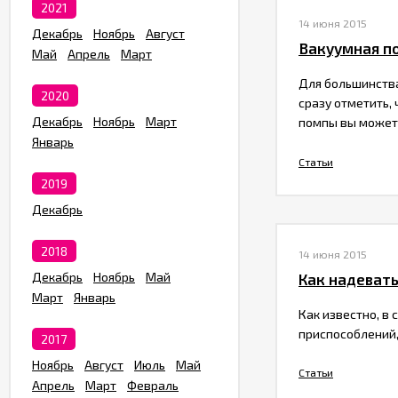
2021
14 июня 2015
Декабрь
Ноябрь
Август
​Вакуумная п
Май
Апрель
Март
Для большинства
2020
сразу отметить,
Декабрь
Ноябрь
Март
помпы вы можете
Январь
Статьи
2019
Декабрь
2018
14 июня 2015
Декабрь
Ноябрь
Май
​Как надеват
Март
Январь
Как известно, в
приспособлений,
2017
Ноябрь
Август
Июль
Май
Статьи
Апрель
Март
Февраль