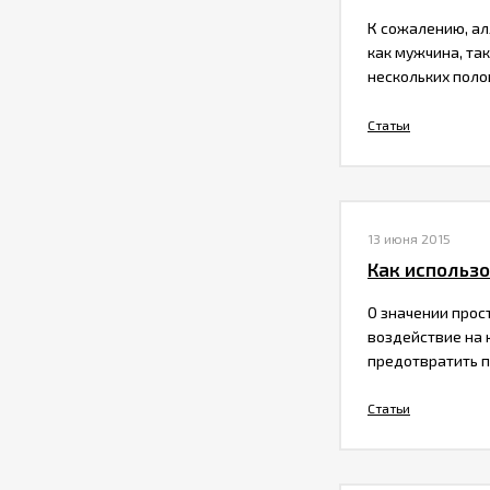
К сожалению, ал
как мужчина, та
нескольких поло
Статьи
13 июня 2015
​Как использ
О значении прос
воздействие на 
предотвратить пр
Статьи