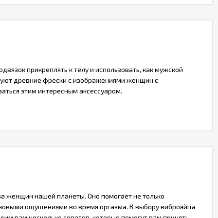
вязок прикреплять к телу и использовать, как мужской
твуют древние фрески с изображениями женщин с
ваться этим интересным аксессуаром.
а женщин нашей планеты. Оно помогает не только
а новыми ощущениями во время оргазма. К выбору виброяйца
дим вам несколько советов, которые помогут вам принять...