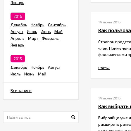
Январь
2016
14 июня 2015
Декабрь
Ноябрь
Сентябрь
​Как пользов
Август
Июль
Июнь
Май
Апрель
Март
Февраль
Страпон предста
Январь
член. Применени
фаллическими пр
2015
Декабрь
Ноябрь
Август
Статьи
Июль
Июнь
Май
Все записи
14 июня 2015
​Как выбрать
Виброяйцо уже д
расширить рамки
следует также тщ