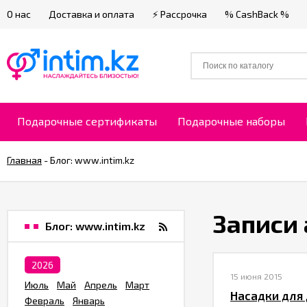
О нас
Доставка и оплата
⚡ Рассрочка
% CashBack %
Подарочные сертификаты
Подарочные наборы
Главная
-
Блог: www.intim.kz
Записи 
Блог: www.intim.kz
2026
15 июня 2015
Июль
Май
Апрель
Март
​Насадки для
Февраль
Январь