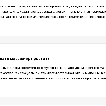
лергия на презервативы может проявиться у каждого сотого жите
к и женщина. Различают два вида аллегри – немедленная и замед
вых актов спустя три или четыре часа после применения презерват
овать массажер простаты
таты в жизни современного мужчины написано уже множество матер
качество как сексуальной, так и всей остальной жизни мужчины. 
оявление таких заболевания, как простатит, камни в простате, аден