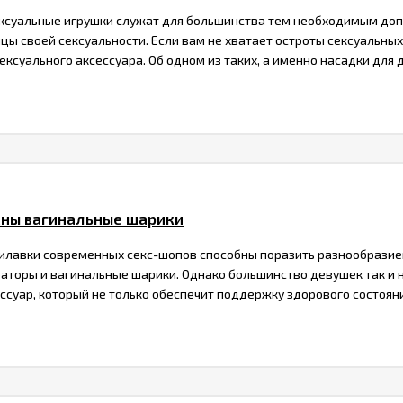
суальные игрушки служат для большинства тем необходимым допо
цы своей сексуальности. Если вам не хватает остроты сексуальны
ксуального аксессуара. Об одном из таких, а именно насадки для д
жны вагинальные шарики
рилавки современных секс-шопов способны поразить разнообрази
раторы и вагинальные шарики. Однако большинство девушек так и н
ссуар, который не только обеспечит поддержку здорового состоян