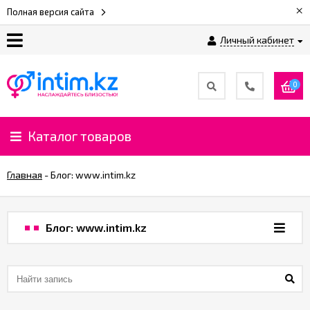
×
Полная версия сайта
Личный кабинет
О
нас
0
Доставка
и
Каталог товаров
оплата
Главная
-
Блог: www.intim.kz
⚡
Рассрочка
Блог: www.intim.kz
%
CashBack
%