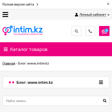
×
Полная версия сайта
Личный кабинет
О
нас
0
Доставка
и
Каталог товаров
оплата
Главная
-
Блог: www.intim.kz
⚡
Рассрочка
Блог: www.intim.kz
%
CashBack
%