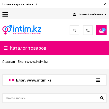
×
Полная версия сайта
Личный кабинет
О
нас
0
Доставка
и
Каталог товаров
оплата
Главная
-
Блог: www.intim.kz
⚡
Рассрочка
Блог: www.intim.kz
%
CashBack
%