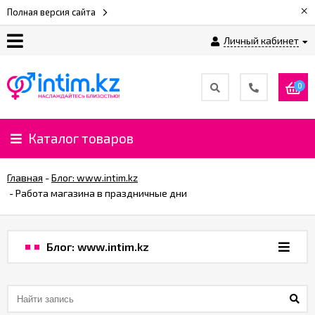
×
Полная версия сайта
Личный кабинет
О
нас
0
Доставка
и
Каталог товаров
оплата
Главная
-
Блог: www.intim.kz
⚡
-
Работа магазина в праздничные дни
Рассрочка
Блог: www.intim.kz
%
CashBack
%