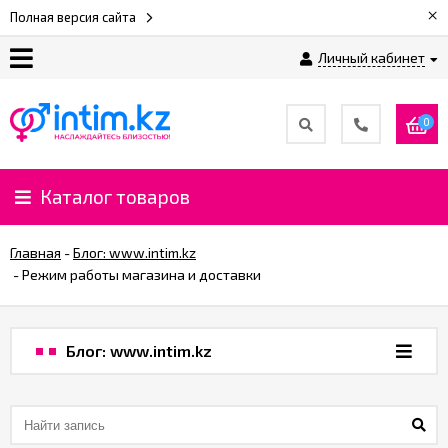
×
Полная версия сайта
Личный кабинет
О
нас
0
Доставка
и
Каталог товаров
оплата
Главная
-
Блог: www.intim.kz
⚡
-
Режим работы магазина и доставки
Рассрочка
Блог: www.intim.kz
%
CashBack
%