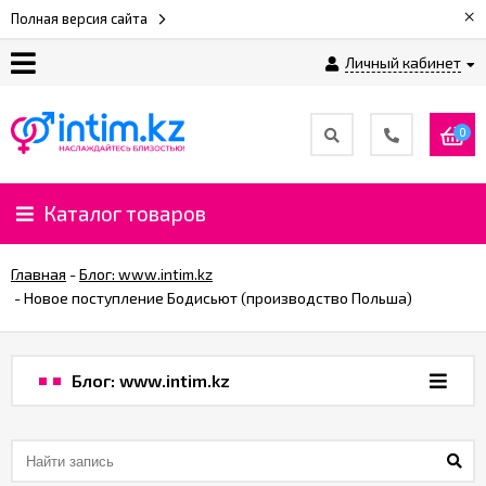
×
Полная версия сайта
Личный кабинет
О
нас
0
Доставка
и
Каталог товаров
оплата
Главная
-
Блог: www.intim.kz
⚡
-
Новое поступление Бодисьют (производство Польша)
Рассрочка
Блог: www.intim.kz
%
CashBack
%