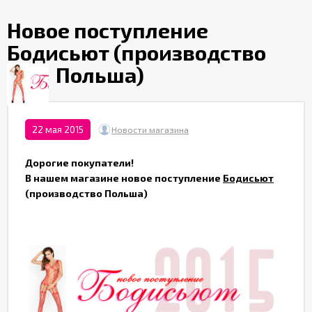
Партнерам
Новое поступление
Бодисьют (производство
Служба
качества
Польша)
Контакты
22 мая 2015
Новости магазина
Отзывы
Дорогие покупатели!
В нашем магазине новое поступление
Бодисьют
(производство Польша)