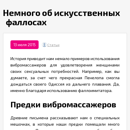
Партнерам
​Немного об искусственных
фаллосах
Служба
качества
Контакты
13 июля 2015
Статьи
История приводит нам немало примеров использования
Отзывы
вибромассажеров для удовлетворения женщинами
своих сексуальных потребностей. Например, как вы
думаете, за счет чего прекрасная Пенелопа смогла
дождаться своего Одиссея из дальнего плавания. Да,
именно благодаря использованию фаллоимитатора.
Предки вибромассажеров
Древние письмена рассказывают нам о специальных
мешочках, в которые наши предки помещали много