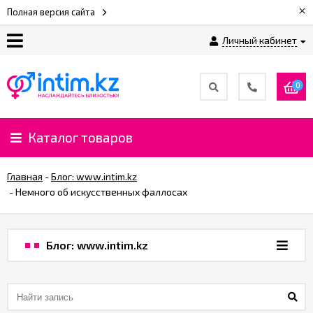
×
Полная версия сайта
Личный кабинет
О
нас
0
Доставка
и
Каталог товаров
оплата
Главная
-
Блог: www.intim.kz
⚡
-
​Немного об искусственных фаллосах
Рассрочка
Блог: www.intim.kz
%
CashBack
%