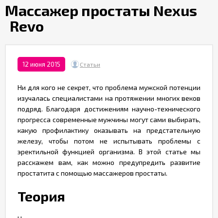
Партнерам
​Массажер простаты Nexus
Revo
Служба
качества
12 июня 2015
Статьи
Контакты
Ни для кого не секрет, что проблема мужской потенции
изучалась специалистами на протяжении многих веков
Отзывы
подряд. Благодаря достижениям научно-технического
прогресса современные мужчины могут сами выбирать,
какую профилактику оказывать на предстательную
железу, чтобы потом не испытывать проблемы с
эректильной функцией организма. В этой статье мы
расскажем вам, как можно предупредить развитие
простатита с помощью массажеров простаты.
Теория