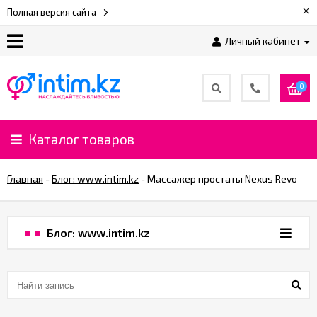
×
Полная версия сайта
Личный кабинет
О
нас
0
Доставка
и
Каталог товаров
оплата
Главная
-
Блог: www.intim.kz
-
​Массажер простаты Nexus Revo
⚡
Рассрочка
Блог: www.intim.kz
%
CashBack
%