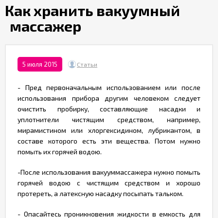
Партнерам
​Как хранить вакуумный
массажер
Служба
качества
5 июля 2015
Статьи
Контакты
- Пред первоначальным использованием или после
использования прибора другим человеком следует
Отзывы
очистить пробирку, составляющие насадки и
уплотнители чистящим средством, например,
мирамистином или хлоргексидином, лубрикантом, в
составе которого есть эти вещества. Потом нужно
помыть их горячей водою.
-После использования вакууммассажера нужно помыть
горячей водою с чистящим средством и хорошо
протереть, а латексную насадку посыпать тальком.
- Опасайтесь проникновения жидкости в емкость для