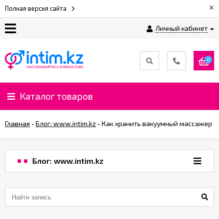
×
Полная версия сайта
Личный кабинет
О
нас
0
Доставка
и
Каталог товаров
оплата
Главная
-
Блог: www.intim.kz
-
​Как хранить вакуумный массажер
⚡
Рассрочка
Блог: www.intim.kz
%
CashBack
%