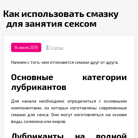
Партнерам
​Как использовать смазку
для занятия сексом
Служба
качества
Контакты
14 июля 2015
Статьи
Начнем с того, чем отличаются смазки друг от друга.
Отзывы
Основные категории
лубрикантов
Для начала необходимо определиться с основными
компонентами, из которых изготовлены современные
смазки для секса. Они могут изготовляться на основе
воды, силикона или жиров.
Лубриканты на водной