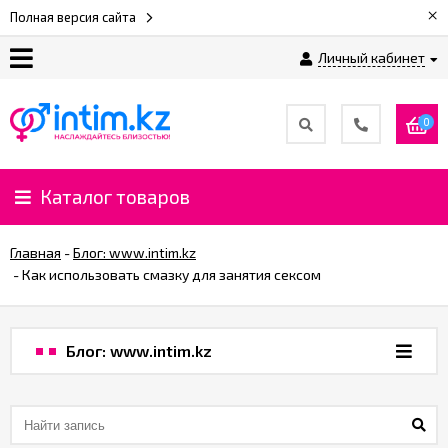
×
Полная версия сайта
Личный кабинет
О
нас
0
Доставка
и
Каталог товаров
оплата
Главная
-
Блог: www.intim.kz
⚡
-
​Как использовать смазку для занятия сексом
Рассрочка
Блог: www.intim.kz
%
CashBack
%