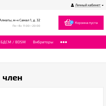
Личный кабинет
 Алматы, м-н Самал 1, д. 32
0
Корзина пуста
Пн—Вс 11:00—20:00
БДСМ / BDSM
Вибраторы
а член