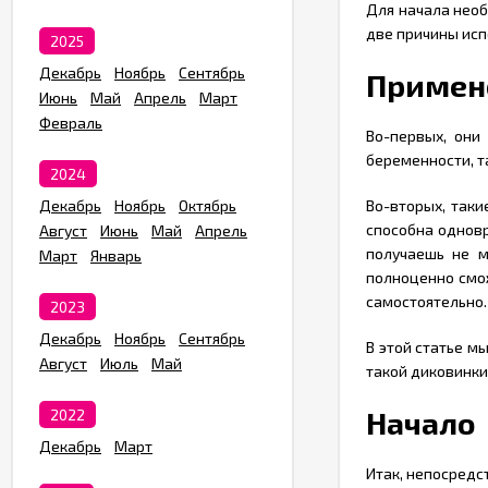
Для начала необ
две причины исп
2025
Декабрь
Ноябрь
Сентябрь
Примен
Июнь
Май
Апрель
Март
Февраль
Во-первых, они
беременности, т
2024
Декабрь
Ноябрь
Октябрь
Во-вторых, так
способна одновр
Август
Июнь
Май
Апрель
получаешь не м
Март
Январь
полноценно смож
самостоятельно.
2023
Декабрь
Ноябрь
Сентябрь
В этой статье м
Август
Июль
Май
такой диковинки
Начало
2022
Декабрь
Март
Итак, непосредс