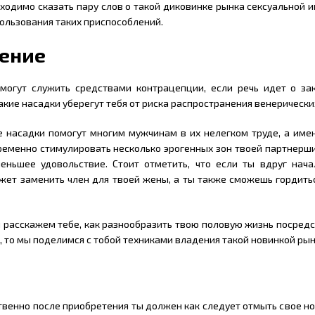
ходимо сказать пару слов о такой диковинке рынка сексуальной и
ользования таких приспособлений.
ение
 могут служить средствами контрацепции, если речь идет о з
акие насадки уберегут тебя от риска распространения венерически
ие насадки помогут многим мужчинам в их нелегком труде, а им
еменно стимулировать несколько эрогенных зон твоей партнерши.
еньшее удовольствие. Стоит отметить, что если ты вдруг нача
ет заменить член для твоей жены, а ты также сможешь гордитьс
ы расскажем тебе, как разнообразить твою половую жизнь посредс
, то мы поделимся с тобой техниками владения такой новинкой ры
твенно после приобретения ты должен как следует отмыть свое н