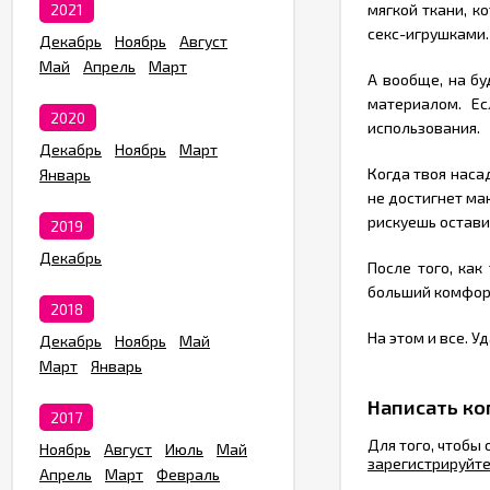
2021
мягкой ткани, 
секс-игрушками. 
Декабрь
Ноябрь
Август
Май
Апрель
Март
А вообще, на б
материалом. Ес
2020
использования.
Декабрь
Ноябрь
Март
Когда твоя наса
Январь
не достигнет мак
рискуешь остави
2019
Декабрь
После того, как
больший комфорт
2018
На этом и все. Уд
Декабрь
Ноябрь
Май
Март
Январь
Написать к
2017
Для того, чтобы
Ноябрь
Август
Июль
Май
зарегистрируйт
Апрель
Март
Февраль