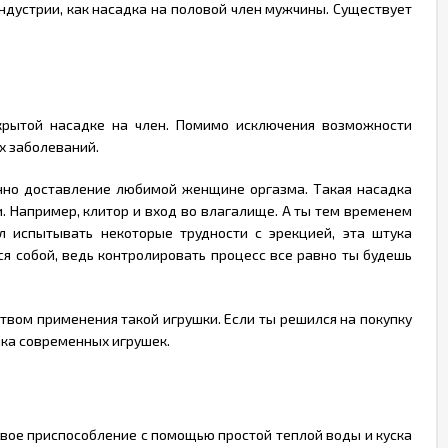
ндустрии, как насадка на половой член мужчины. Существует
акрытой насадке на член. Помимо исключения возможности
х заболеваний.
енно доставление любимой женщине оргазма. Такая насадка
 Например, клитор и вход во влагалище. А ты тем временем
л испытывать некоторые трудности с эрекцией, эта штука
я собой, ведь контролировать процесс все равно ты будешь
твом применения такой игрушки. Если ты решился на покупку
нка современных игрушек.
овое приспособление с помощью простой теплой воды и куска