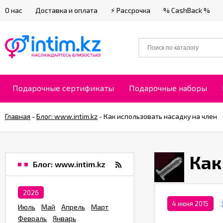
О нас
Доставка и оплата
⚡ Рассрочка
% CashBack %
Подарочные сертификаты
Подарочные наборы
Главная
-
Блог: www.intim.kz
-
​Как использовать насадку на член
​Ка
Блог: www.intim.kz
2026
4 июня 2015
Июль
Май
Апрель
Март
Февраль
Январь