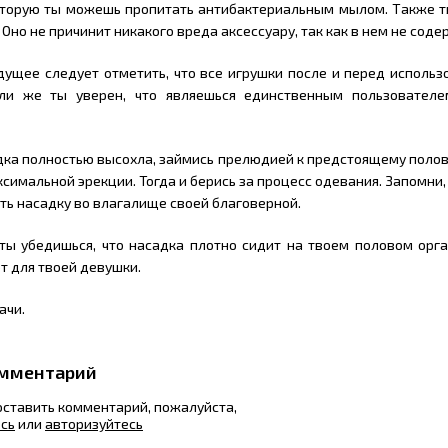
которую ты можешь пропитать антибактериальным мылом. Также т
Оно не причинит никакого вреда аксессуару, так как в нем не соде
удущее следует отметить, что все игрушки после и перед испол
ли же ты уверен, что являешься единственным пользователе
дка полностью высохла, займись прелюдией к предстоящему полово
симальной эрекции. Тогда и берись за процесс одевания. Запомни, 
ть насадку во влагалище своей благоверной.
 ты убедишься, что насадка плотно сидит на твоем половом орга
 для твоей девушки.
ачи.
омментарий
 оставить комментарий, пожалуйста,
есь
или
авторизуйтесь