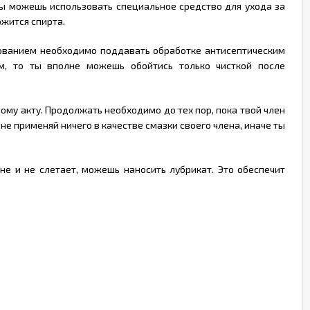
ы можешь использовать специальное средство для ухода за
ржится спирта.
ьзованием необходимо поддавать обработке антисептическим
м, то ты вполне можешь обойтись только чисткой после
му акту. Продолжать необходимо до тех пор, пока твой член
не применяй ничего в качестве смазки своего члена, иначе ты
не и не слетает, можешь наносить лубрикат. Это обеспечит