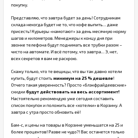
покупку.
Представляю, что завтра будет за день! Сотрудникам
склада некогда будет не то, что кофе выпить… даже
присесть! Курьеры «намотают» за день месячную норму
шагов и километров. Менеджеры к концу дня при
звонке телефона будут поднимать все трубки разом –
чисто на автомате. И всё потому, что завтра… Э, нет,
всех секретов я вам не раскрою.
Скажу только, что те вещицы, что вы так давно хотели
купить, будут стоить
минимум на 25 % дешевле
!
Отчего такая уверенность? Просто «блэкфрайдеевские»
скидки
будут действовать на весь ассортимент!
Настоятельно рекомендую уже сегодня составить
список покупок и положить все «хотелки» в Корзину. А
завтра с утра просто обновить её!
Бам-с, и цены на товары в Корзине уменьшатся на 25 и
более процентов! Разве не чудо?! Вас останется только