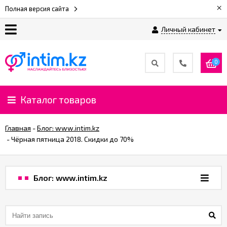
×
Полная версия сайта
Личный кабинет
О
нас
0
Доставка
и
Каталог товаров
оплата
Главная
-
Блог: www.intim.kz
⚡
-
Чёрная пятница 2018. Скидки до 70%
Рассрочка
Блог: www.intim.kz
%
CashBack
%