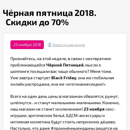
Партнерам
Чёрная пятница 2018.
Скидки до 70%
Служба
качества
Контакты
23 ноября 2018
Новости магазина
Признайтесь, на этой неделе, в связи с неотвратимо
Отзывы
приближающейся
Чёрной Пятницей
, мысли о
шоппинге посещали вас чаще обычного? Меня тоже.
Уже завтра стартует
Black
Friday
, она же глобальная
онлайн распродажа, она же «огогокакиескидки!».
Всего на один день цены в магазинах обвалятся, рухнут,
шлёпнутся... и станут маленькими-маленькими. Конечно,
наш магазин
не станет исключением!
23 ноября
секс-
игрушки, эротическое бельё, БДСМ-аксессуары и
интимная косметика будут стоить неприлично дёшево.
Настолько, что даже #прожжённыежадины решатся на