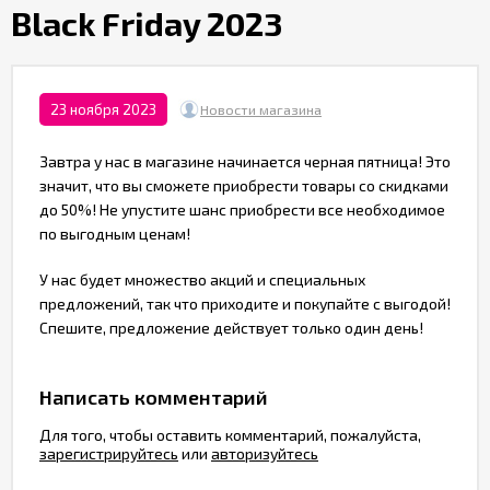
Партнерам
Black Friday 2023
Служба
качества
23 ноября 2023
Новости магазина
Завтра у нас в магазине начинается черная пятница! Это
Контакты
значит, что вы сможете приобрести товары со скидками
до 50%! Не упустите шанс приобрести все необходимое
Отзывы
по выгодным ценам!
У нас будет множество акций и специальных
предложений, так что приходите и покупайте с выгодой!
Спешите, предложение действует только один день!
Написать комментарий
Для того, чтобы оставить комментарий, пожалуйста,
зарегистрируйтесь
или
авторизуйтесь