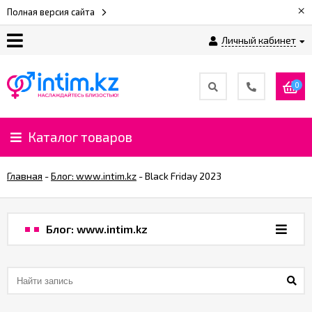
×
Полная версия сайта
Личный кабинет
О
нас
0
Доставка
и
Каталог товаров
оплата
Главная
-
Блог: www.intim.kz
-
Black Friday 2023
⚡
Рассрочка
Блог: www.intim.kz
%
CashBack
%