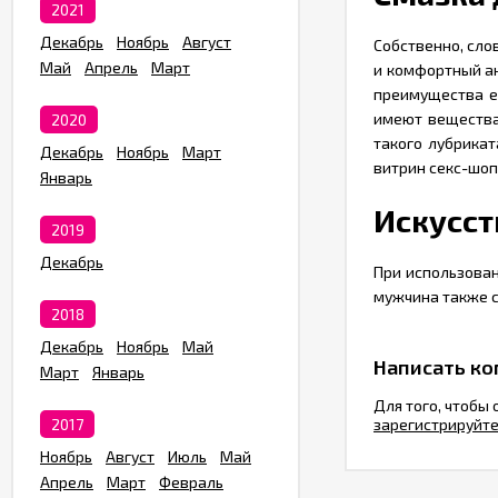
2021
Декабрь
Ноябрь
Август
Собственно, сло
Май
Апрель
Март
и комфортный ан
преимущества ее
имеют вещества
2020
такого лубрикат
Декабрь
Ноябрь
Март
витрин секс-шоп
Январь
Искусст
2019
Декабрь
При использован
мужчина также с
2018
Декабрь
Ноябрь
Май
Написать к
Март
Январь
Для того, чтобы
2017
зарегистрируйт
Ноябрь
Август
Июль
Май
Апрель
Март
Февраль