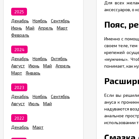
Для всех желаю
аксессуаров, о к
2025
Декабрь
Ноябрь
Сентябрь
Пояс, р
Июнь
Май
Апрель
Март
Февраль
Именно с помощь
своем теле, тем
2024
крепежей осуще
Декабрь
Ноябрь
Октябрь
«мужчины». Что
Август
Июнь
Май
Апрель
понимает, как ну
Март
Январь
Расшири
2023
Если вы решили
Декабрь
Ноябрь
Сентябрь
ануса к проник
Август
Июль
Май
надуваются возд
анальное прост
2022
использовании т
Декабрь
Март
Смазка 