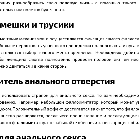
щих разнообразить свою половую жизнь с помощью такого пр
оторых вам полезно будет знать.
емешки и трусики
ю таких механизмов и осуществляется фиксация самого фаллоса н
 больше вероятность успешного проведения полового акта и орга
ствляется выбор точного места крепления. Необходимо добитьс
бы женщина смогла полноценно провести половой акт, ей нео
жно двигаться и в какие стороны.
тель анального отверстия
 использовать страпон для анального секса, то вам необходим
новению. Например, небольшой фаллоимитатор, который может ув
ухом. Положительный эффект достигается за счет того, что фалло
ранство расширяется, после чего проникновение и последующие
акого фаллоимитатора не забывайте обеспечить весь процесс об
для анального секса