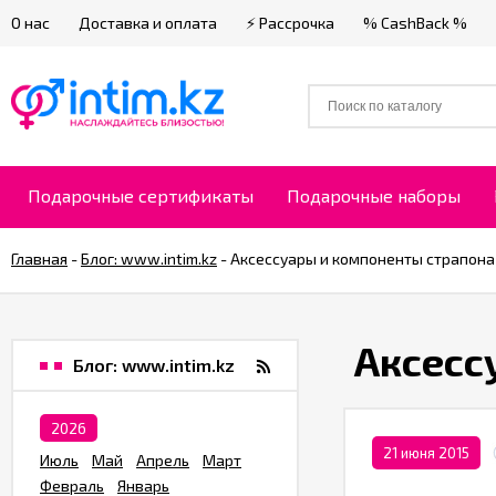
О нас
Доставка и оплата
⚡ Рассрочка
% CashBack %
Подарочные сертификаты
Подарочные наборы
Главная
-
Блог: www.intim.kz
-
​Аксессуары и компоненты страпона
​Аксес
Блог: www.intim.kz
2026
21 июня 2015
Июль
Май
Апрель
Март
Февраль
Январь