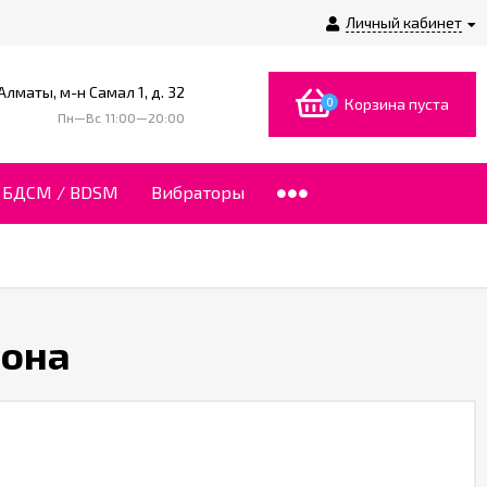
Личный кабинет
 Алматы, м-н Самал 1, д. 32
0
Корзина пуста
Пн—Вс 11:00—20:00
БДСМ / BDSM
Вибраторы
пона