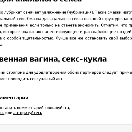
во лубрикат означает увлажнение (лубрикация). Такие смазки изг
альный секс. Смазка для анального секса по своей структуре на
 применения, если только не станете экономить. Отметим, что п
, которые оказывают анестезирующее и расслабляющее воздейст
а с особой тщательностью. Лучше все же остановить свой выбор
а.
венная вагина, секс-кукла
ии страпона для удовлетворения обоих партнеров следует приме
мог проводить сексуальный акт.
омментарий
 оставить комментарий, пожалуйста,
есь
или
авторизуйтесь