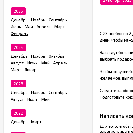
27 ноября 2025
2025
Декабрь
Ноябрь
Сентябрь
Июнь
Май
Апрель
Март
Февраль
С 28 ноября по 2
дней, чтобы каж
2024
Вас ждут больши
Декабрь
Ноябрь
Октябрь
выбрать подарок
Август
Июнь
Май
Апрель
Март
Январь
Чтобы покупки б
желаемое, выпл
2023
Следите за обнов
Декабрь
Ноябрь
Сентябрь
Подготовьте кор
Август
Июль
Май
2022
Написать к
Декабрь
Март
Для того, чтобы
зарегистрируйт