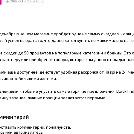
Новости магазина
 декабря в нашем магазине пройдет одна из самых ожидаемых акций 
дый успел выбрать то, что давно хотел купить по максимально выг
е скидки до 50 процентов на популярные категории и бренды. Это 
 партнеру или приобрести товары, которые вы давно откладывали
ыли еще доступнее, действует удобная рассрочка от Kaspi на 24 м
ачивая небольшими частями.
лениями, чтобы не упустить самые горячие предложения. Black Frid
зину заранее, лучшие позиции разлетаются первыми.
омментарий
 оставить комментарий, пожалуйста,
есь
или
авторизуйтесь