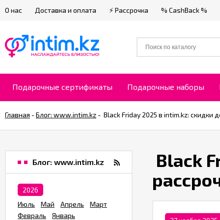
О нас
Доставка и оплата
⚡ Рассрочка
% CashBack %
Подарочные сертификаты
Подарочные наборы
Главная
-
Блог: www.intim.kz
-
​ Black Friday 2025 в intim.kz: скидк
​ Black 
Блог: www.intim.kz
рассроч
2026
Июль
Май
Апрель
Март
Февраль
Январь