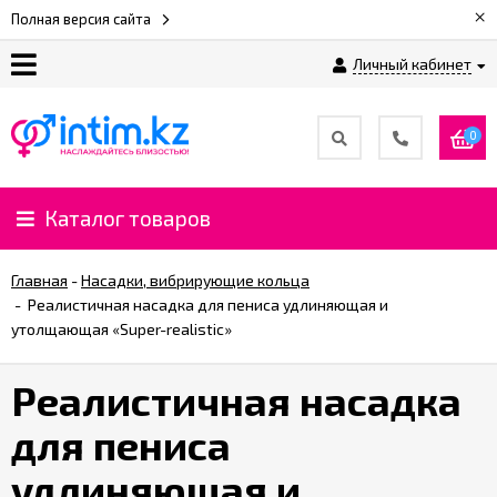
×
Полная версия сайта
Личный кабинет
О
нас
0
Доставка
и
Каталог товаров
оплата
Главная
-
Насадки, вибрирующие кольца
⚡
-
Реалистичная насадка для пениса удлиняющая и
Рассрочка
утолщающая «Super-realistic»
Реалистичная насадка
%
CashBack
для пениса
%
удлиняющая и