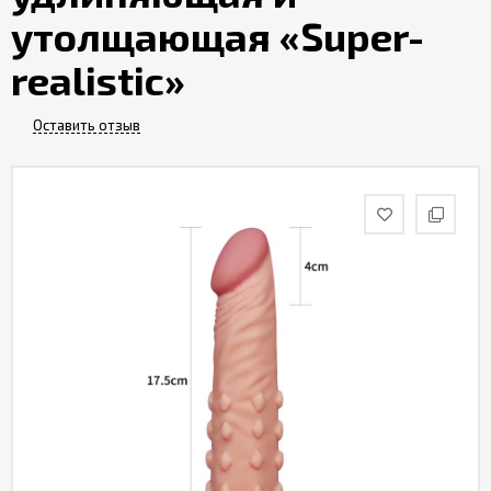
Партнерам
утолщающая «Super-
realistic»
Служба
качества
Оставить отзыв
Контакты
Отзывы