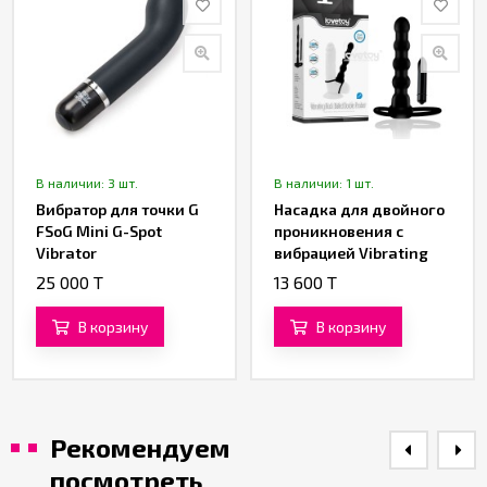
В наличии: 3 шт.
В наличии: 1 шт.
Вибратор для точки G
Насадка для двойного
FSoG Mini G-Spot
проникновения с
Vibrator
вибрацией Vibrating
Fantasy
25 000 T
13 600 T
В корзину
В корзину
Рекомендуем
посмотреть