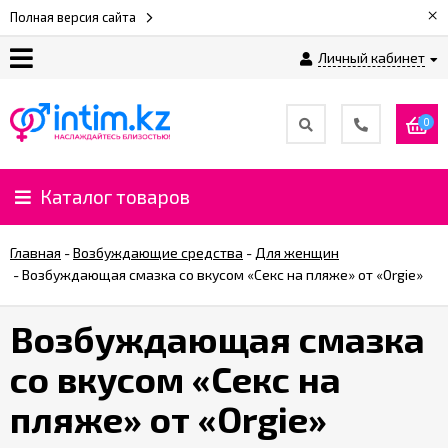
×
Полная версия сайта
Личный кабинет
О
нас
0
Доставка
и
Каталог товаров
оплата
Главная
-
Возбуждающие средства
-
Для женщин
⚡
-
Возбуждающая смазка со вкусом «Секс на пляже» от «Orgie»
Рассрочка
Возбуждающая смазка
%
со вкусом «Секс на
CashBack
%
пляже» от «Orgie»