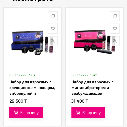
В наличии: 2 шт.
В наличии: 1 шт.
Набор для взрослых с
Набор для взрослых с
эрекционным кольцом,
минивибратором и
вибропулей и
возбуждающей
возбуждающей
косметикой «KIT TICKLE
29 500 T
31 400 T
косметикой «KIT
ME» от «SHUNGA»
LASTING PLEASURE» от
В корзину
В корзину
«SHUNGA»