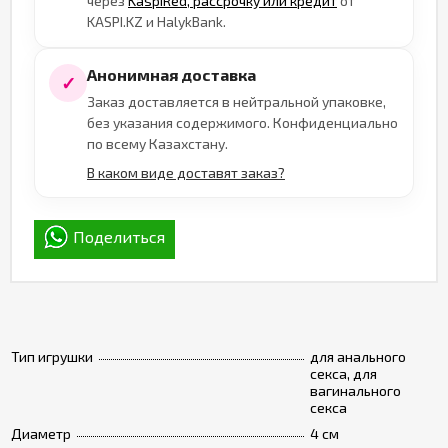
через
KaspiRed, рассрочку или кредит
от
KASPI.KZ и HalykBank.
Анонимная доставка
✓
Заказ доставляется в нейтральной упаковке,
без указания содержимого. Конфиденциально
по всему Казахстану.
В каком виде доставят заказ?
Поделиться
Тип игрушки
для анального
секса, для
вагинального
секса
Диаметр
4 см