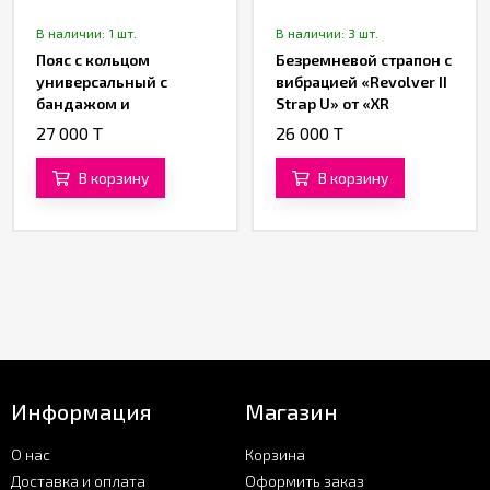
В наличии: 1 шт.
В наличии: 3 шт.
Пояс с кольцом
Безремневой страпон с
универсальный с
вибрацией «Revolver II
бандажом и
Strap U» от «XR
фаллоимитатором
Brands»
27 000 T
26 000 T
В корзину
В корзину
Информация
Магазин
О нас
Корзина
Доставка и оплата
Оформить заказ