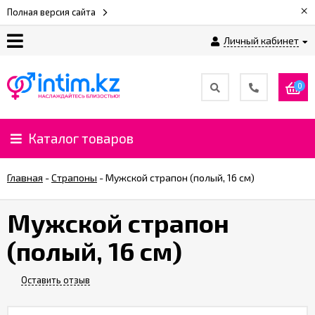
×
Полная версия сайта
Личный кабинет
О
нас
0
Доставка
и
Каталог товаров
оплата
Главная
-
Страпоны
-
Мужской страпон (полый, 16 см)
⚡
Рассрочка
Мужской страпон
(полый, 16 см)
%
CashBack
%
Оставить отзыв