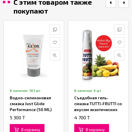
С этим товаром также
покупают
В наличии: 183 шт.
В наличии: 6 шт.
Водно-силиконовая
Съедобная гель-
смазка Just Glide
смазка TUTTI-FRUTTI со
Performance (50 ML)
вкусом экзотических
фруктов 30 ML
5 300 T
4 700 T
В корзину
В корзину