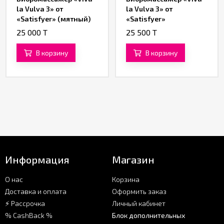
la Vulva 3» от
la Vulva 3» от
«Satisfyer» (мятный)
«Satisfyer»
(фиолетовый)
25 000 T
25 500 T
В корзину
В корзину
Информация
Магазин
О нас
Корзина
Доставка и оплата
Оформить заказ
⚡ Рассрочка
Личный кабинет
% CashBack %
Блок дополнительных