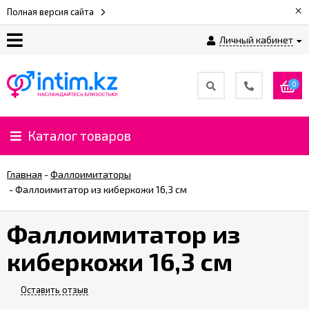
×
Полная версия сайта
Личный кабинет
О
нас
0
Доставка
и
Каталог товаров
оплата
Главная
-
Фаллоимитаторы
⚡
-
Фаллоимитатор из киберкожи 16,3 см
Рассрочка
Фаллоимитатор из
%
киберкожи 16,3 см
CashBack
%
Оставить отзыв