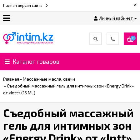
×
Полная версия сайта
Личный кабинет
О
нас
0
Доставка
и
Каталог товаров
оплата
Главная
-
Массажные масла, свечи
⚡
-
Съедобный массажный гель для интимных зон «Energy Drink»
Рассрочка
от «Intt» (15 ML)
Съедобный массажный
%
CashBack
гель для интимных зон
%
«Energy Drink» от «Intt»