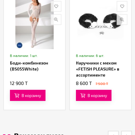
В наличии: 1 шт.
В наличии: 6 шт.
Боди-комбинезон
Наручники с мехом
(BS055White)
«FETISH PLEASURE» в
ассортименте
12 900 T
8 600 T
7 500 T
В корзину
В корзину