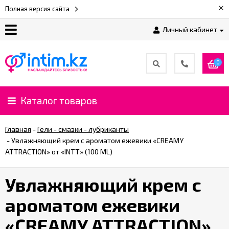
×
Полная версия сайта
Личный кабинет
О
нас
0
Доставка
и
Каталог товаров
оплата
Главная
-
Гели - смазки - лубриканты
⚡
-
Увлажняющий крем с ароматом ежевики «CREAMY
Рассрочка
ATTRACTION» от «INTT» (100 ML)
Увлажняющий крем с
%
CashBack
ароматом ежевики
%
«CREAMY ATTRACTION»