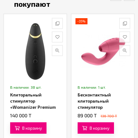
покупают
-35%
В наличии: 38 шт.
В наличии: 1 шт.
Клиторальный
Бесконтактный
стимулятор
клиторальный
«Womanizer Premium
стимулятор
2»
«Womanizer Duo»
140 000 T
89 000 T
136 700 T
В корзину
В корзину