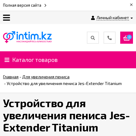
×
Полная версия сайта
Личный кабинет
О
нас
0
Доставка
и
Каталог товаров
оплата
Главная
-
Для увеличения пениса
⚡
-
Устройство для увеличения пениса Jes-Extender Titanium
Рассрочка
Устройство для
%
увеличения пениса Jes-
CashBack
%
Extender Titanium