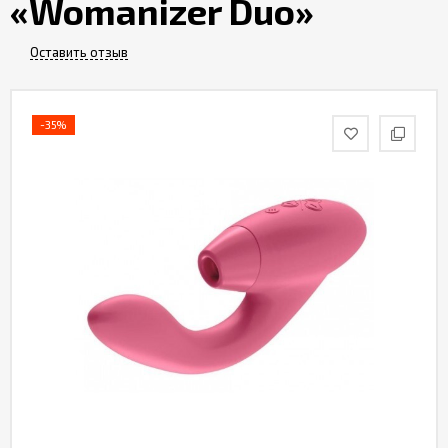
«Womanizer Duo»
Партнерам
Оставить отзыв
Служба
качества
-35%
Контакты
Отзывы