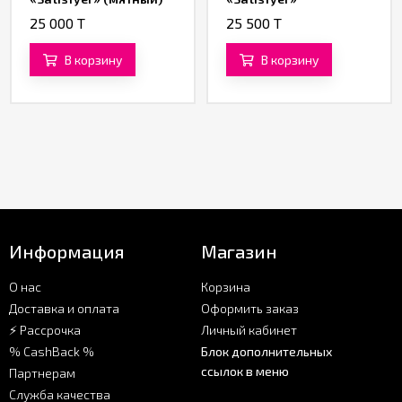
(фиолетовый)
25 000 T
25 500 T
В корзину
В корзину
Информация
Магазин
О нас
Корзина
Доставка и оплата
Оформить заказ
⚡ Рассрочка
Личный кабинет
% CashBack %
Блок дополнительных
ссылок в меню
Партнерам
Служба качества