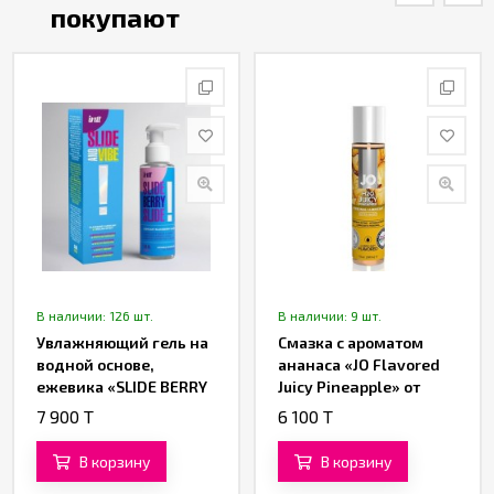
покупают
В наличии: 126 шт.
В наличии: 9 шт.
Увлажняющий гель на
Смазка с ароматом
водной основе,
ананаса «JO Flavored
ежевика «SLIDE BERRY
Juicy Pineapple» от
SLIDE!» от «INTT» (100
«System JO» 30 ML
7 900 T
6 100 T
ML)
В корзину
В корзину