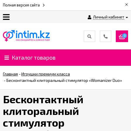
×
Полная версия сайта
Личный кабинет
О
нас
0
Доставка
и
Каталог товаров
оплата
Главная
-
Игрушки премиум класса
⚡
-
Бесконтактный клиторальный стимулятор «Womanizer Duo»
Рассрочка
Бесконтактный
%
клиторальный
CashBack
%
стимулятор