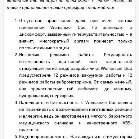
желанных для женщин во всем мире. А кроме этого, их
также привлекают такие преимущества модели:
Отсутствие привыкания даже при очень частом
применении Womanizer Duo. Не возникает и
дискомфорт, вызванный гиперчувствительностью – а
значит, многократный оргазм принесет только
положительные эмоции.
Несколько режимов работы. Регулировать
интенсивность клиторной или вагинальной
стимуляции легко, ведь разработчики Womanizer Duo
предусмотрели 12 режимов вакуумной работы и 12
режимов работы вибромоторчика. От самых нежный,
как прикосновение губ любимого, до мощных,
будоражащих, сверхярких.
Надежность и безопасность. С Womanizer Duo можно
не переживать о возникновении негативных реакций
и аллергии, ведь он изготовлен из мягкого, бархатного
медицинского силикона и качественного ABS-
пластика.
Водонепроницаемость. Наслаждаться стимулятором