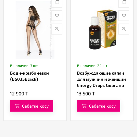
В наличии: 7 шт.
В наличии: 24 шт.
Боди-комбинезон
Возбуждающие капли
(BS035Black)
для мужчин и женщин
Energy Drops Guarana
(m+w)
12 900 T
13 500 T
Себетке қосу
Себетке қосу