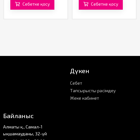
Себетке қосу
Себетке қосу
Дүкен
Себет
Тапсырысты рәсімдеу
Жеке кабинет
Байланыс
Алматы қ., Самал-1
ықшамауданы, 32-үй