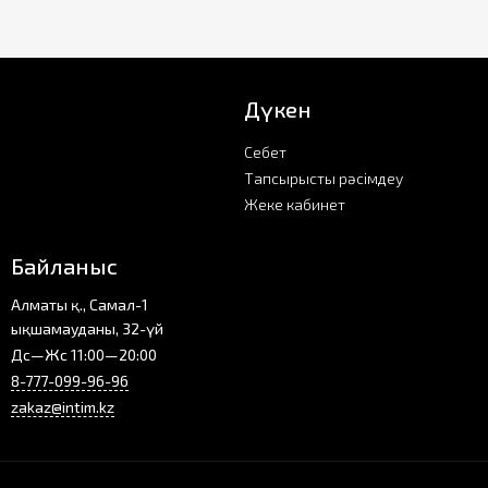
Дүкен
Себет
Тапсырысты рәсімдеу
Жеке кабинет
Байланыс
Алматы қ., Самал-1
ықшамауданы, 32-үй
Дс—Жс 11:00—20:00
8-777-099-96-96
zakaz@intim.kz