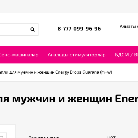
Алматы қ
8-777-099-96-96
Секс-машиналар
Анальды стимуляторлар
БДСМ / 
ли для мужчин и женщин Energy Drops Guarana (m+w)
я мужчин и женщин Ener
Производитель
HOT