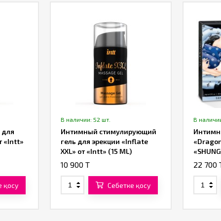
В наличии: 52 шт.
В наличии
 для
Интимный стимулирующий
Интимн
 «Intt»
гель для эрекции «Inflate
«Dragon
XXL» от «Intt» (15 ML)
«SHUNGA
10 900 T
22 700 
е қосу
Себетке қосу