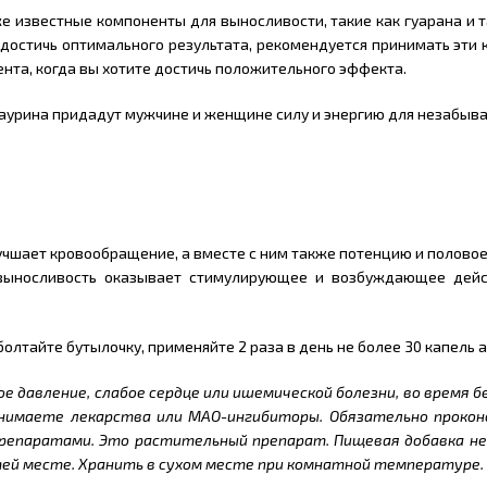
же известные компоненты для выносливости, такие как гуарана и 
 достичь оптимального результата, рекомендуется принимать эти 
ента, когда вы хотите достичь положительного эффекта.
таурина придадут мужчине и женщине силу и энергию для незабы
учшает кровообращение, а вместе с ним также потенцию и половое
т выносливость оказывает стимулирующее и возбуждающее дейс
лтайте бутылочку, применяйте 2 раза в день не более 30 капель 
ое давление, слабое сердце или ишемической болезни, во время 
инимаете лекарства или МАО-ингибиторы. Обязательно проконс
епаратами. Это растительный препарат. Пищевая добавка не 
етей месте. Хранить в сухом месте при комнатной температуре.