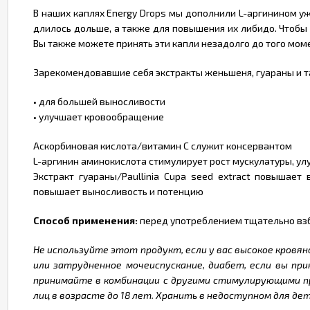
В наших каплях Energy Drops мы дополнили L-аргинином у
длилось дольше, а также для повышения их либидо. Чтобы
Вы также можете принять эти капли незадолго до того мом
Зарекомендовавшие себя экстракты женьшеня, гуараны и 
• для большей выносливости
• улучшает кровообращение
Аскорбиновая кислота/витамин C служит консервантом
L-аргинин аминокислота стимулирует рост мускулатуры, ул
Экстракт гуараны/Paullinia Cupa seed extract повышае
повышает выносливость и потенцию
Способ применения:
перед употреблением тщательно взбо
Не используйте этот продукт, если у вас высокое кровян
или затрудненное мочеиспускание, диабет, если вы пр
принимайте в комбинации с другими стимулирующими пр
лиц в возрасте до 18 лет. Хранить в недоступном для д