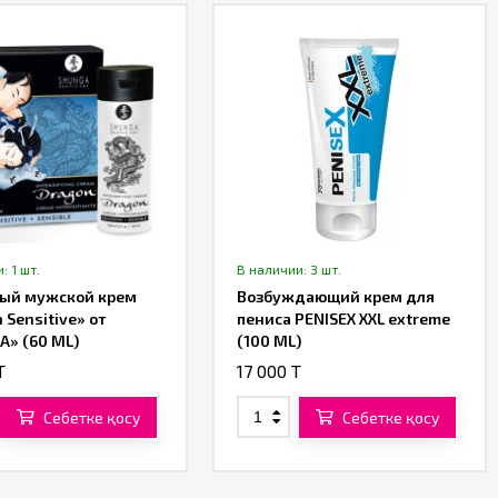
: 1 шт.
В наличии: 3 шт.
ый мужской крем
Возбуждающий крем для
 Sensitive» от
пениса PENISEX XXL extreme
» (60 ML)
(100 ML)
T
17 000 T
Себетке қосу
Себетке қосу