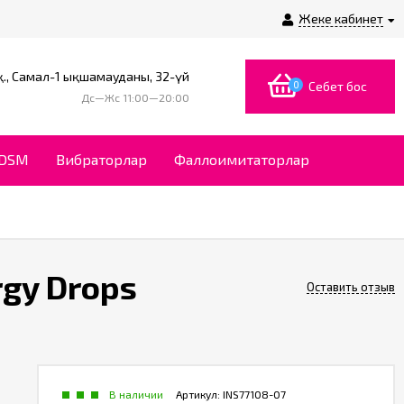
Жеке кабинет
., Самал-1 ықшамауданы, 32-үй
0
Себет бос
Дс—Жс 11:00—20:00
BDSM
Вибраторлар
Фаллоимитаторлар
gy Drops
Оставить отзыв
В наличии
Артикул:
INS77108-07