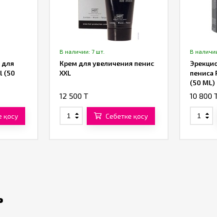
В наличии: 7 шт.
В наличии
 для
Крем для увеличения пенис
Эрекцио
l (50
XXL
пениса 
(50 ML)
12 500 T
10 800 
е қосу
Себетке қосу
ь