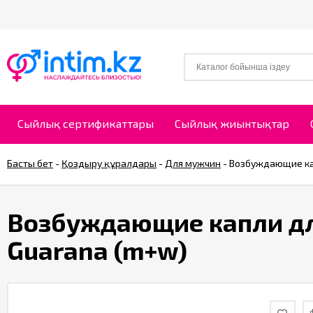
Сыйлық сертификаттары
Сыйлық жиынтықтар
Басты бет
-
Қоздыру құралдары
-
Для мужчин
-
Возбуждающие кап
Возбуждающие капли дл
Guarana (m+w)