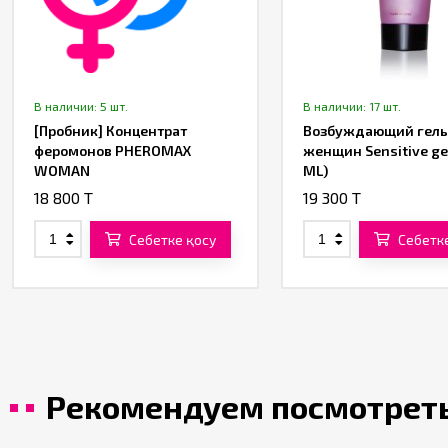
В наличии: 5 шт.
В наличии: 17 шт.
[Пробник] Концентрат
Возбуждающий гель
феромонов PHEROMAX
женщин Sensitive ge
WOMAN
ML)
18 800 T
19 300 T
Себетке қосу
Себетк
Рекомендуем посмотрет