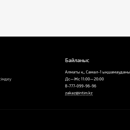
Байланыс
Алматы қ., Самал-1 ықшамауданы
сімдеу
Дс—Жс 11:00—20:00
8-777-099-96-96
zakaz@intim.kz