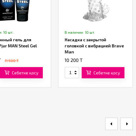
: 10 шт.
В наличии: 10 шт.
нный гель для
Насадка с закрытой
Pjur MAN Steel Gel
головкой с вибрацией Brave
Man
T
10 200 T
11 500 T
Себетке қосу
Себетке қосу