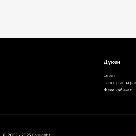
Дүкен
Себет
Тапсырысты рә
Жеке кабинет
© 2007 - 2025 Copyright