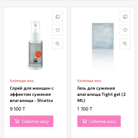
Қоймада жоқ
Қоймада жоқ
Спрей для женщин с
Гель для сужения
эффектом сужения
влагалища Tight gel (2
влагалища - Shiatsu
ML)
(50 ML)
9 100 T
1 700 T
Себетке қосу
Себетке қосу