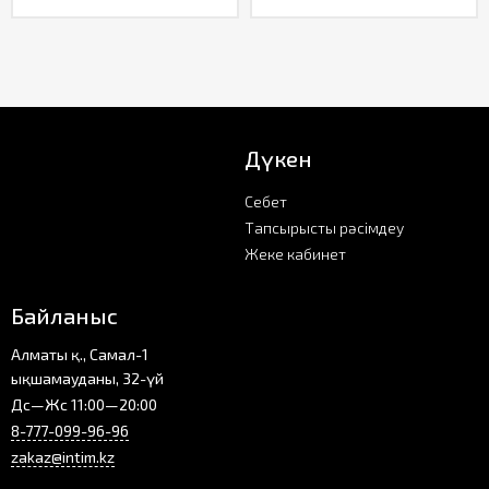
Дүкен
Себет
Тапсырысты рәсімдеу
Жеке кабинет
Байланыс
Алматы қ., Самал-1
ықшамауданы, 32-үй
Дс—Жс 11:00—20:00
8-777-099-96-96
zakaz@intim.kz