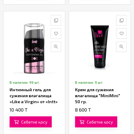
В наличии: 99 шт.
В наличии: 9 шт.
Интимный гель для
Крем для сужения
сужения влагалища
влагалища "MiniMini"
«Like a Virgin» от «Intt»
50 гр.
(15 ML)
10 400 T
8 600 T
Себетке қосу
Себетке қосу