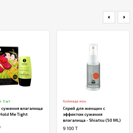
: 3 шт.
Қоймада жоқ
я сужения влагалища
Спрей для женщин с
Hold Me Tight
эффектом сужения
влагалища - Shiatsu (50 ML)
T
9 100 T