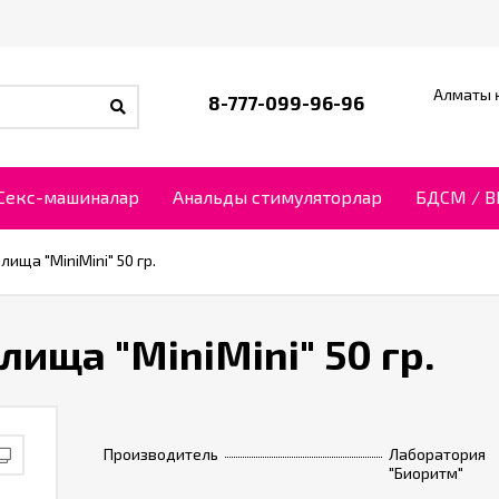
Алматы қ
8-777-099-96-96
Секс-машиналар
Анальды стимуляторлар
БДСМ / 
ища "MiniMini" 50 гр.
ища "MiniMini" 50 гр.
Производитель
Лаборатория
"Биоритм"