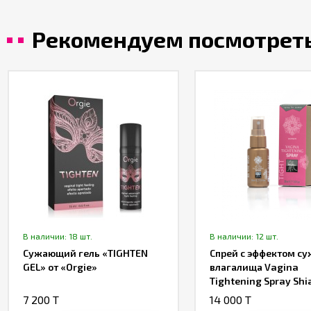
Рекомендуем посмотрет
В наличии: 18 шт.
В наличии: 12 шт.
Сужающий гель «TIGHTEN
Спрей с эффектом с
GEL» от «Orgie»
влагалища Vagina
Tightening Spray Shi
ML)
7 200 T
14 000 T