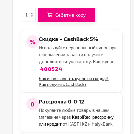
Себетке қосу
Скидка + CashBack 5%
%
Используйте персональный купон при
оформлении заказа и получите
дополнительную выгоду. Ваш купон:
400524
Как использовать купон на скидку?
Как получить CashBack?
Рассрочка 0-0-12
0
Покупайте любые товары в нашем
магазине через
KaspiRed, рассрочку
или кредит
от KASPI.KZ и HalykBank.