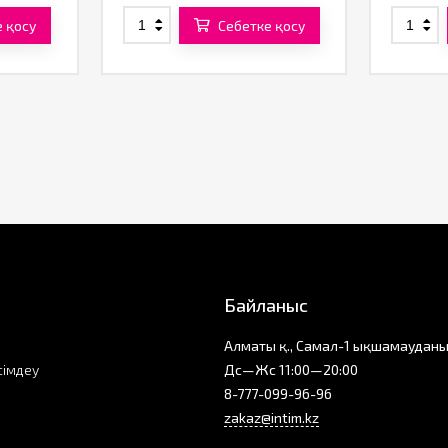
 қосу
Себетке қосу
Байланыс
Алматы қ., Самал-1 ықшамауданы
сімдеу
Дс—Жс 11:00—20:00
8-777-099-96-96
zakaz@intim.kz