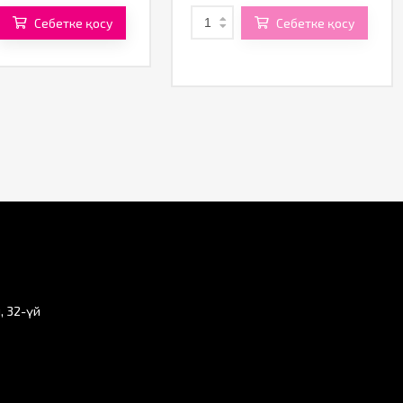
Себетке қосу
Себетке қосу
, 32-үй