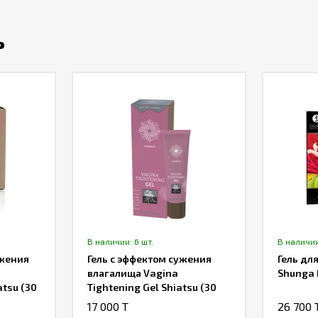
ь
В наличии: 6 шт.
В наличии
ужения
Гель с эффектом сужения
Гель дл
влагалища Vagina
Shunga 
atsu (30
Tightening Gel Shiatsu (30
ML)
17 000 T
26 700 