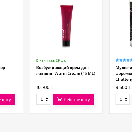
В наличии: 29 шт.
тор
Возбуждающий крем для
Мужски
женщин Warm Cream (15 ML)
феромо
Challen
«SexyLi
10 700 T
8 500 T
е қосу
Себетке қосу