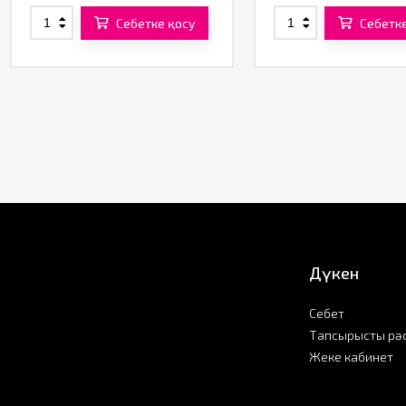
Себетке қосу
Себетке
Дүкен
Себет
Тапсырысты рә
Жеке кабинет