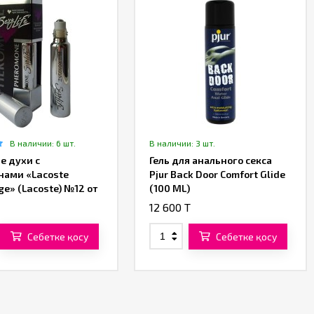
В наличии: 6 шт.
В наличии: 3 шт.
е духи с
Гель для анального секса
нами «Lacoste
Pjur Back Door Comfort Glide
ge» (Lacoste) №12 от
(100 ML)
fe»
12 600 T
Себетке қосу
Себетке қосу