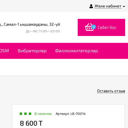
Жеке кабинет
., Самал-1 ықшамауданы, 32-үй
0
Себет бос
Дс—Жс 11:00—20:00
BDSM
Вибраторлар
Фаллоимитаторлар
Оставить отзыв
В наличии
Артикул:
LB-70014
8 600 T