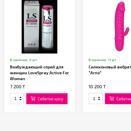
В наличии: 4 шт.
В наличии: 11 шт.
Возбуждающий спрей для
Силиконовый вибра
женщин LoveSpray Active For
"Arno"
Woman
7 200 T
10 200 T
Себетке қосу
Себетк