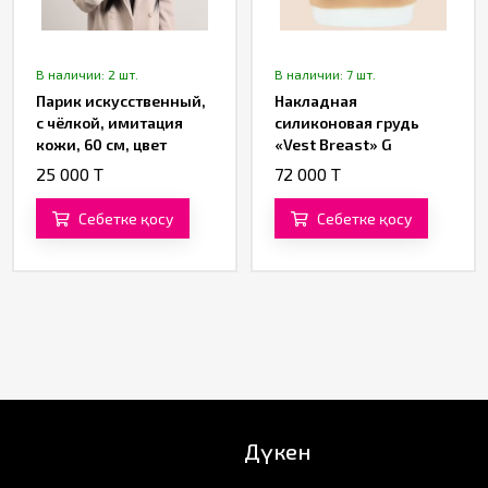
В наличии: 2 шт.
В наличии: 7 шт.
Парик искусственный,
Накладная
с чёлкой, имитация
силиконовая грудь
кожи, 60 см, цвет
«Vest Breast» G
чёрный
25 000 T
72 000 T
Себетке қосу
Себетке қосу
Дүкен