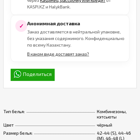
через
KaspiRed, рассрочку или кредит
от
KASPI.KZ и HalykBank.
Анонимная доставка
✓
Заказ доставляется в нейтральной упаковке,
без указания содержимого. Конфиденциально
по всему Казахстану.
В каком виде доставят заказ?
Поделиться
Тип белья:
Комбинезоны,
кэтсьюты
Цвет
чёрный
Размер белья:
42-44 (S), 44-46
(M), 46-48 (L)