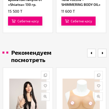
«Shiatsu» 130 гр.
SHIMMERING BODY OIL»
от «Orgie»
15 500 T
11 600 T
Себетке қосу
Себетке қосу
Рекомендуем
посмотреть